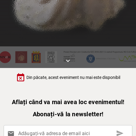
keyboard_arrow_down
event_busy
Din păcate, acest eveniment nu mai este disponibil
Aflați când va mai avea loc evenimentul!
Abonați-vă la newsletter!
send
mail
Adăugați-vă adresa de email aici