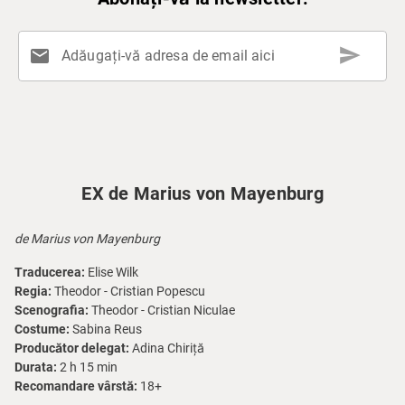
send
mail
Adăugați-vă adresa de email aici
EX de Marius von Mayenburg
de Marius von Mayenburg
Traducerea:
Elise Wilk
Regia:
Theodor - Cristian Popescu
Scenografia:
Theodor - Cristian Niculae
Costume:
Sabina Reus
Producător delegat:
Adina Chiriță
Durata:
2 h 15 min
Recomandare vârstă:
18+