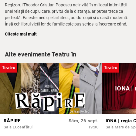
Regizorul Theodor Cristian Popescu ne invită în mijlocul intimității
unei relații de cuplu care, privită de la distanță, ar putea trece ca
perfectă. Ea este medic, el arhitect, au doi copii și o casă modernă.
Însă echilibrul vieții lor de familie este pus serios la încercare când,
în miezul nopții, apare la ușă fosta iubită a arhitectului.
Citeste mai mult
O dramă psihologică care continuă să îți arate, până la final,
fragilitatea condiției umane.
Alte evenimente Teatru în
Piesa
Ex
a fost scrisă și pusă în scenă la Teatrul Riksteatern din
Suedia, de către Marius von Mayenburg, unul dintre cei mai
Teatru
Teatru
importanți dramaturgi contemporani din Europa, ale cărui texte
sunt traduse în peste 30 de limbi.
IONA | 
Spectacolul EX este prezentat printr-un acord cu henschel
SCHAUSPIEL Theaterverlag Berlin GmbH, Lausitzer Platz 15,
10997 Berlin, GERMANIA.
Cu:
Tudor Istodor, Ana Bianca Popescu, Irina Velcescu
RĂPIRE
Sâm, 26 sept.
IONA | regia 
Din motive legate de siguranța dumneavoastră și a echipei artistice,
Sala Luceafărul
19:00
după începerea spectacolului accesul în sală NU mai este permis,