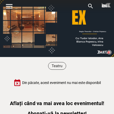
menu
search
EN
Teatru
event_busy
Din păcate, acest eveniment nu mai este disponibil
Aflați când va mai avea loc evenimentul!
Abonați-vă la newsletter!