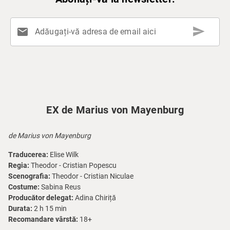
send
mail
Adăugați-vă adresa de email aici
EX de Marius von Mayenburg
de Marius von Mayenburg
Traducerea:
Elise Wilk
Regia:
Theodor - Cristian Popescu
Scenografia:
Theodor - Cristian Niculae
Costume:
Sabina Reus
Producător delegat:
Adina Chiriță
Durata:
2 h 15 min
Recomandare vârstă:
18+