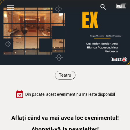
menu
search
EN
Teatru
event_busy
Din păcate, acest eveniment nu mai este disponibil
Aflați când va mai avea loc evenimentul!
Abonați-vă la newsletter!