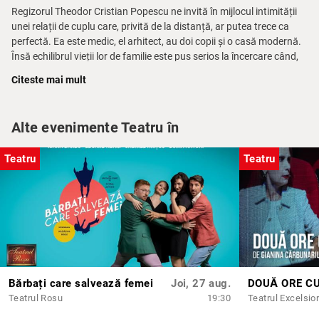
Regizorul Theodor Cristian Popescu ne invită în mijlocul intimității
unei relații de cuplu care, privită de la distanță, ar putea trece ca
perfectă. Ea este medic, el arhitect, au doi copii și o casă modernă.
Însă echilibrul vieții lor de familie este pus serios la încercare când,
în miezul nopții, apare la ușă fosta iubită a arhitectului.
Citeste mai mult
O dramă psihologică care continuă să îți arate, până la final,
fragilitatea condiției umane.
Alte evenimente Teatru în
Piesa
Ex
a fost scrisă și pusă în scenă la Teatrul Riksteatern din
Suedia, de către Marius von Mayenburg, unul dintre cei mai
Teatru
Teatru
importanți dramaturgi contemporani din Europa, ale cărui texte
sunt traduse în peste 30 de limbi.
Spectacolul EX este prezentat printr-un acord cu henschel
SCHAUSPIEL Theaterverlag Berlin GmbH, Lausitzer Platz 15,
10997 Berlin, GERMANIA.
Cu:
Tudor Istodor, Ana Bianca Popescu, Irina Velcescu
Bărbați care salvează femei
Joi, 27 aug.
DOUĂ ORE C
Din motive legate de siguranța dumneavoastră și a echipei artistice,
Teatrul Rosu
19:30
după începerea spectacolului accesul în sală NU mai este permis,