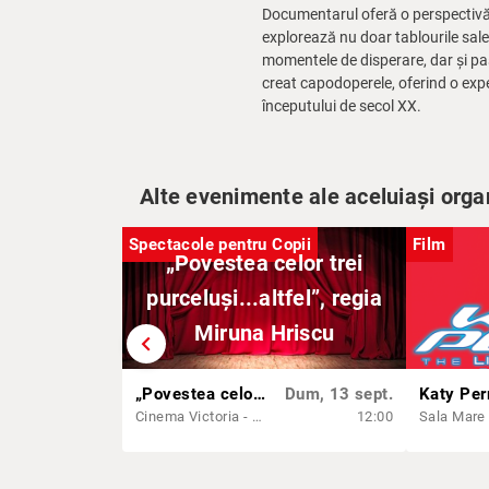
Documentarul oferă o perspectivă i
explorează nu doar tablourile sale 
momentele de disperare, dar și pasi
creat capodoperele, oferind o exper
începutului de secol XX.
Alte evenimente ale aceluiași orga
Spectacole pentru Copii
Film
„Povestea celor trei
purceluși...altfel”, regia
Miruna Hriscu
chevron_left
„Povestea celor trei purceluși...altfel”, regia Miruna Hriscu
Dum, 13 sept.
Cinema Victoria - Sala Unirii
12:00