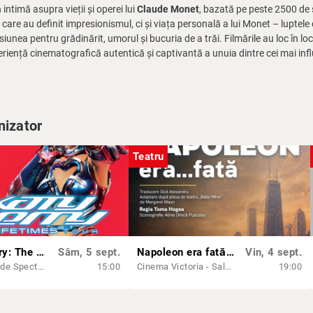
ntimă asupra vieții și operei lui
Claude Monet
, bazată pe peste 2500 de sc
care au definit impresionismul, ci și viața personală a lui Monet – luptele
unea pentru grădinărit, umorul și bucuria de a trăi. Filmările au loc în loca
iență cinematografică autentică și captivantă a unuia dintre cei mai influe
nizator
Teatru
Katy Perry: The Lifetimes Tour - Live From Paris - (regia Paul Dugdale) - PREMIERĂ - AG
Sâm, 5 sept.
Napoleon era fată | regia Toma Hogea, cu Marius Manole și Medeea Marinescu
Vin, 4 sept.
Sala Mare de Spectacole ,,Radu Beligan'' Ateneul din Iași
15:00
Cinema Victoria - Sala Unirii
19:00