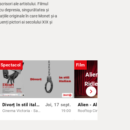
risori ale artistului. Filmul
 cu depresia, singurătatea și
țiile originale în care Monet și-a
nți pictori ai secolului XIX și
Spectacol
Film
Alien - Alien - (r
Ridley Scott) - A
chevron_right
Divorț în stil italian I regia Alexandru Vasilachi
Joi, 17 sept.
Alien - Alien - (regia Ridley Scott) - AP 12
Joi
Cinema Victoria - Sala Unirii
19:00
Rooftop Cinema