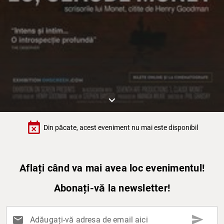
keyboard_arrow_down
event_busy
Din păcate, acest eveniment nu mai este disponibil
Aflați când va mai avea loc evenimentul!
Abonați-vă la newsletter!
send
mail
Adăugați-vă adresa de email aici