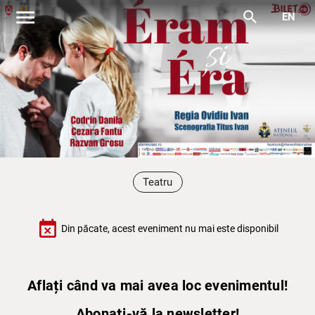
menu
search
EN
Teatru
event_busy
Din păcate, acest eveniment nu mai este disponibil
Aflați când va mai avea loc evenimentul!
Abonați-vă la newsletter!