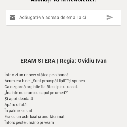
send
mail
Adăugați-vă adresa de email aici
ERAM SI ERA | Regia: Ovidiu Ivan
Într-o zi un rinocer stătea pe o bancă.
Acum era bine. „Sunt proaspăt lipit” își spunea.
Ca o zgardă argintie îi stătea lipiciul uscat.
„Înainte nu eram cu capul pe umeri?”
Și-apoi, deodată
Apăru o fată
În palme l-a luat
Era cu un ochi loial și unul lăcrimat
Întors peste umăr o priveam