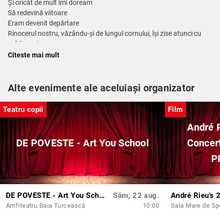
Și oricât de mult îmi doream
Să redevină viitoare
Eram devenit depărtare
Rinocerul nostru, văzându-și de lungul cornului, își zise atunci cu
ochii cruciș
„Parcă e mai potrivit acest corn ușor tocit”
Citeste mai mult
Distribuția:
Cezara Fantu
Alte evenimente ale aceluiași organizator
Codrin Dănilă
Teatru copii
Film
Regia: Ovidiu Ivan
André 
Scenografia: Titus Ivan
Concept grafic: George Ivan
DE POVESTE - Art You School
Concert
P
Rezervari se fac la numarul de telefon: 0770-227.524
DE POVESTE - Art You School
Sâm, 22 aug.
Amfiteatru Baia Turcească
10:00