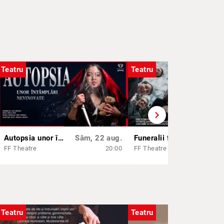
Teatru
Teatru
chevron_right
Autopsia unor întâmplări nevinovate
Sâm, 22 aug.
Funeralii fericite
Sâm
FF Theatre
20:00
FF Theatre
Teatru
Teatru