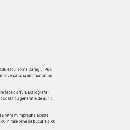
Rădulescu, Toma Caragiu, Puiu
controversată, si am montat un
 face ciori", "Dactilografa",
ut odată cu generatia de aur, ci
m să retraim împreună aceste
u inimile pline de bucurie și cu