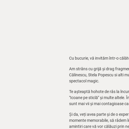
Cu bucurie, vă invităm într-o călă
Am strâns cu grijă și drag fragm
Călinescu, Stela Popescu si alti m
spectacol magic.
Te așteaptă hohote de râs la încurc
"Icoane pe sticlă" și multe altele.
sunt mai vii și mai contagioase ca
Și da, veți avea parte și de o exp
momente memorabile, să râdem împre
amintiri care vă vor călăuzi prin 