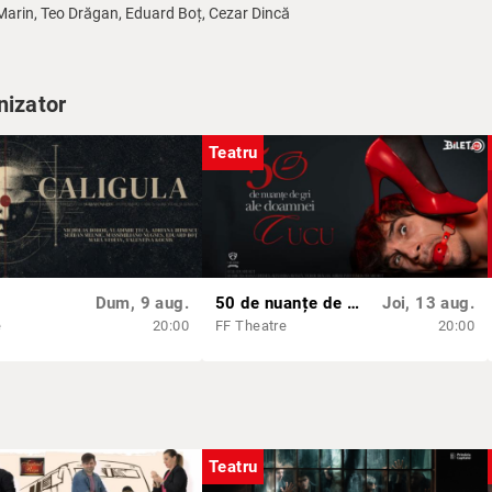
a Marin, Teo Drăgan, Eduard Boț, Cezar Dincă
nizator
Teatru
Dum, 9 aug.
50 de nuanțe de gri ale doamnei Cucu
Joi, 13 aug.
e
20:00
FF Theatre
20:00
Teatru