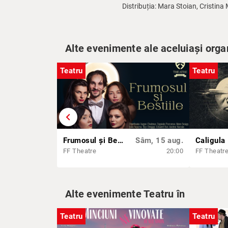
Distribuția: Mara Stoian, Cristin
Alte evenimente ale aceluiași orga
Teatru
Teatru
chevron_left
Frumosul și Bestiile
Sâm, 15 aug.
Caligula
FF Theatre
20:00
FF Theatr
Alte evenimente Teatru în
Teatru
Teatru