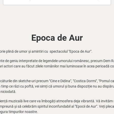
Epoca de Aur
torie plină de umor și amintiri cu spectacolul "Epoca de Aur".
ente de geniu interpretate de legendele umorului românesc, precum Dem 
ari actori care au făcut zilele românilor mai luminoase în acea perioadă 
ăturile din sketche-uri precum "Cine e Didina", "Costica Dormi", "Pomul care
 În timp ce râzi cu poftă, vei simți că umorul și buna dispoziție nu au dispăr
 niciodată.
eriență muzicală live care va îmbogăți atmosfera deja vibrantă. Vă invită
ună și să celebrăm spiritul inconfundabil al "Epocii de Aur". Veți pleca c
negura timpurilor noastre.