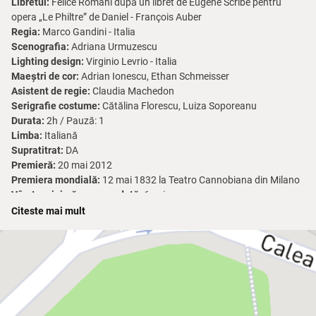
Libretul:
Felice Romani după un libret de Eugène Scribe pentru
opera „Le Philtre” de Daniel - François Auber
Regia:
Marco Gandini - Italia
Scenografia:
Adriana Urmuzescu
Lighting design:
Virginio Levrio - Italia
Maeștri de cor:
Adrian Ionescu, Ethan Schmeisser
Asistent de regie:
Claudia Machedon
Serigrafie costume:
Cătălina Florescu, Luiza Soporeanu
Durata:
2h / Pauză: 1
Limba:
Italiană
Supratitrat:
DA
Premieră:
20 mai 2012
Premiera mondială:
12 mai 1832 la Teatro Cannobiana din Milano
Vârsta minimă recomandată:
6 ani
Citeste mai mult
Distribuție 28-11-2026
Dirijor:
Mihnea Ignat – invitat
Distribuție:
Adina:
Georgiana Dumitru
Nemorino:
Andrei Petre