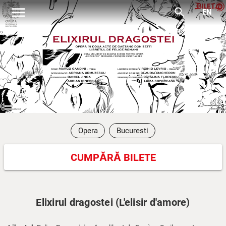
menu
search
EN
Opera
Bucuresti
CUMPĂRĂ BILETE
Elixirul dragostei (L'elisir d'amore)