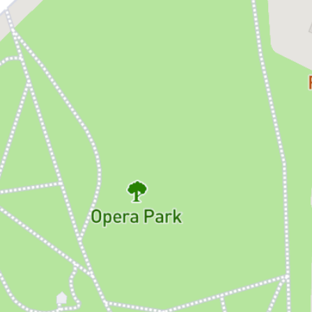
Belcore:
Daniel Filipescu
Dulcamara:
Vicențiu Țăranu
Gianetta:
Andreea Guriță Novac
Cu participarea Orchestrei și Corului Operei Naționale București.
* Instituția își rezervă dreptul de a aduce modificări în distribuțiile
spectacolelor în cazul în care situația le impune.