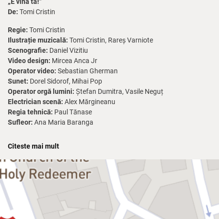
„E vina ta!”
De:
Tomi Cristin
Regie:
Tomi Cristin
Ilustrație muzicală:
Tomi Cristin, Rareș Varniote
Scenografie:
Daniel Vizitiu
Video design:
Mircea Anca Jr
Operator video:
Sebastian Gherman
Sunet:
Dorel Sidorof, Mihai Pop
Operator orgă lumini:
Ștefan Dumitra, Vasile Neguț
Electrician scenă:
Alex Mărgineanu
Regia tehnică:
Paul Tănase
Sufleor:
Ana Maria Baranga
Descrierea spectacolului:
Citeste mai mult
„
E vina ta!
” este un spectacol care pune în lumină complexitatea și
conflictele interioare ale unei lumi a vedetelor și a celor care trăiesc
în umbra acestora. Viața unui cunoscut cântăreț de hip-hop,
Dinu
,
este marcată de lupte interioare și externe, cu părinți celebri și o
lume a cerințelor publicului care îi lasă puțin loc pentru a respira.
Acest spectacol dinamizat de muzică și cânt, adesea cu o vibrație
de concert de hip-hop, ne poartă prin momente din trecutul și