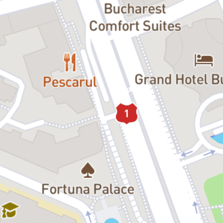
gânduri negative și acțiuni agresive și nu ne dăm seama că ceea ce
căutăm e chiar lângă noi. Întrebarea este: de ce uneori avem totul,
dar nu ne dăm seama? Invit spectatorii să descopere răspunsurile.”
– Tomi Cristin
Durată:
90 de minute
Premiera:
Teatrul Național București
Distribuție:
Dinu:
Silviu Mircescu
Iasmin:
Monica Davidescu
Domnul Lucian:
Andrei Duban
Fisto:
Marcelo-S Cobzariu
Sebi:
Eduard Adam
Iris:
Teodora Calagiu
Vera:
Cristiana Ioniță
Părintele:
Tomi Cristin
O voce din sală:
Marius Bodochi
O altă voce din sală:
Tania Popa
Detalii eveniment:
Spectacolul face parte din cadrul
Programului „Uși deschise