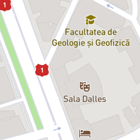
prezentul personajului, făcându-ne martori ai căutării sale disperate
de sens.
Într-un conflict continuu cu sine și cu cei din jur, Dinu este un
adolescent care, după un incident tragic, începe să conștientizeze
realitatea brutală a vieții sale. Închisoarea, ca o lecție dură, devine
catalizatorul unei schimbări interioare profunde. Spectacolul
alternează momente de dialog intens cu scene muzicale care
adâncesc tema și creează o atmosferă electrică. Cu o scenografie
inovatoare și o simbioză perfectă între teatru și muzică, piesa oferă
o experiență unică și captivantă pentru public.
„E vina ta!”
explorează teme precum iubirea imposibilă, căutarea
fericirii în mijlocul haosului și lupta pentru a înfrunta trecutul. Piesa
scrisă de Tomi Cristin și regizată de el însuși, este o poveste despre
descoperirea sinelui și despre schimbarea interioară a unui tânăr
care învață să își asume responsabilitatea pentru propriile acțiuni.
Mesajul piesei:
„Am scris piesa
E vina ta!
ca o poveste despre dragoste, o dragoste
care, cu cât pare mai imposibilă, cu atât devine mai interesantă.
Uneori, ne zbatem, ne luptăm cu duhuri neștiute, ne pierdem în