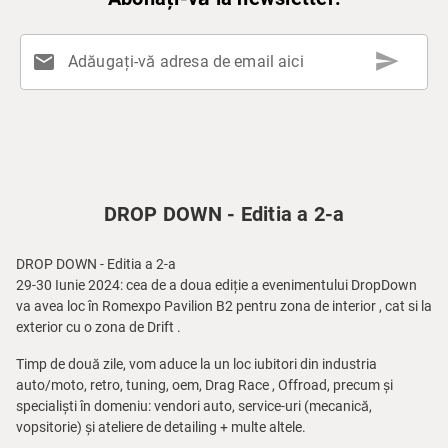
send
mail
Adăugați-vă adresa de email aici
DROP DOWN - Editia a 2-a
DROP DOWN - Editia a 2-a
29-30 Iunie 2024: cea de a doua ediție a evenimentului DropDown
va avea loc în Romexpo Pavilion B2 pentru zona de interior , cat si la
exterior cu o zona de Drift .
Timp de două zile, vom aduce la un loc iubitori din industria
auto/moto, retro, tuning, oem, Drag Race , Offroad, precum și
specialiști în domeniu: vendori auto, service-uri (mecanică,
vopsitorie) și ateliere de detailing + multe altele.