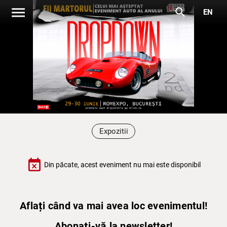
menu
search
EN
Expozitii
event_busy
Din păcate, acest eveniment nu mai este disponibil
Aflați când va mai avea loc evenimentul!
Abonați-vă la newsletter!