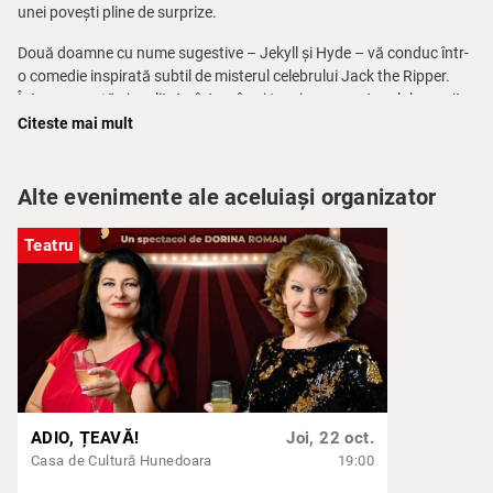
unei povești pline de surprize.
Două doamne cu nume sugestive – Jekyll și Hyde – vă conduc într-
o comedie inspirată subtil de misterul celebrului Jack the Ripper.
Între aparență și realitate, între râs și tensiune, spectacolul promite
să vă țină cu sufletul la gură, dar și să vă smulgă hohote de râs.
Citeste mai mult
Un mix savuros de umor, mister și ironie fină – exact genul de
spectacol care surprinde la fiecare replică.
Alte evenimente ale aceluiași organizator
Nu ratați o seară diferită, în care dragostea chiar poate ucide.
Teatru
ADIO, ȚEAVĂ!
Joi, 22 oct.
Casa de Cultură Hunedoara
19:00