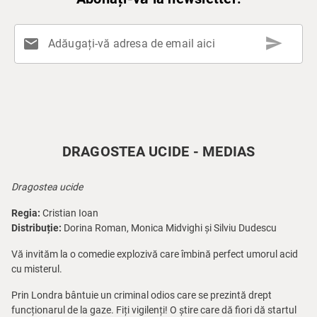
send
mail
Adăugați-vă adresa de email aici
DRAGOSTEA UCIDE - MEDIAS
Dragostea ucide
Regia:
Cristian Ioan
Distribuție:
Dorina Roman, Monica Midvighi și Silviu Dudescu
Vă invităm la o comedie explozivă care îmbină perfect umorul acid
cu misterul.
Prin Londra bântuie un criminal odios care se prezintă drept
funcționarul de la gaze. Fiți vigilenți! O știre care dă fiori dă startul