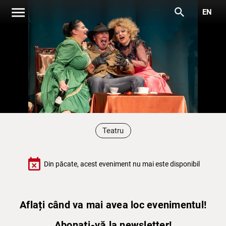
menu
search
EN
Teatru
event_busy
Din păcate, acest eveniment nu mai este disponibil
Aflați când va mai avea loc evenimentul!
Abonați-vă la newsletter!