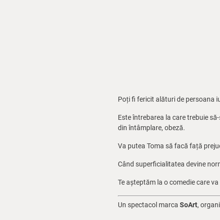
Poți fi fericit alături de persoana 
Este întrebarea la care trebuie să
din întâmplare, obeză.
Va putea Toma să facă față prejude
Când superficialitatea devine normă
Te așteptăm la o comedie care va 
Un spectacol marca
SoArt
, organ