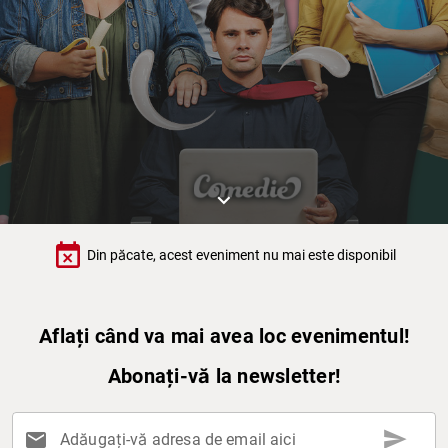
keyboard_arrow_down
event_busy
Din păcate, acest eveniment nu mai este disponibil
Aflați când va mai avea loc evenimentul!
Abonați-vă la newsletter!
send
mail
Adăugați-vă adresa de email aici