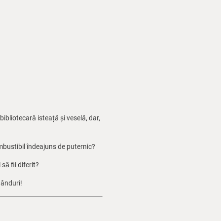
ibliotecară isteață și veselă, dar,
ombustibil îndeajuns de puternic?
ă fii diferit?
gânduri!