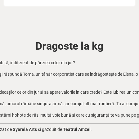
Dragoste la kg
iubită, indiferent de părerea celor din jur?
-și răspundă Toma, un tânăr corporatist care se îndrăgostește de Elena, o b
căților celor din jur și să apere valorile în care crede? Este iubirea un c
, umorul rămâne singura armă, iar curajul ultima frontieră. Tu ai curajul s
stârni hohote de râs, multă voie bună și care cu siguranță te va pune pe 
izat de
Syarela Arts
și găzduit de
Teatrul Amzei
.