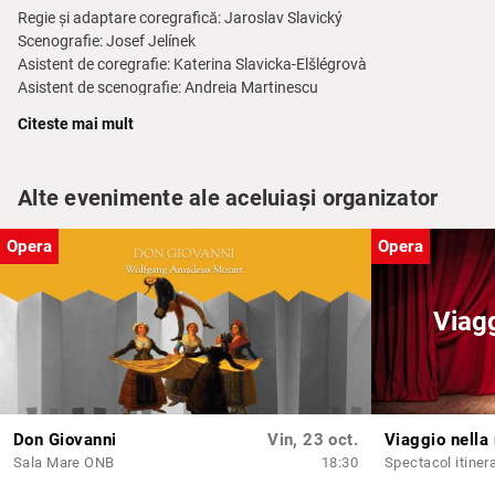
Regie și adaptare coregrafică: Jaroslav Slavický
Scenografie: Josef Jelínek
Asistent de coregrafie: Katerina Slavicka-Elšlégrovà
Asistent de scenografie: Andreia Martinescu
Citeste mai mult
Distribuție 04-02-2026
Dirijor:
Ciprian Teodorașcu
Alte evenimente ale aceluiași organizator
Kitri – Marina Gaspar Ioniţă
(debut)
Basil – Răzvan Cacoveanu
(debut)
Don Quijote – Gigel Ungureanu
Opera
Opera
Sancho Panza – Mircea Ioniță
Mercedes – Maria Gogonea
Espado – David Duţu
(debut)
Viagg
Camacho – Jacob Connor
Lorenzo – Virgil Ciocoiu
Juanita – Ruxandra Necula
(debut)
Piquilla – Irina Chiriacescu
(debut)
Zâna Pădurii – Octavia Cristea
Don Giovanni
Vin, 23 oct.
Viaggio nella
Amoraș – Diana Gal
Sala Mare ONB
18:30
Spectacol itiner
Solo țigan – Gabriela Durleci / Cristian Şuşu