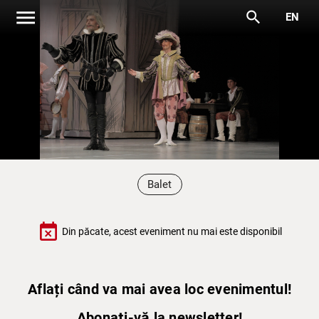
menu
search
EN
Balet
event_busy
Din păcate, acest eveniment nu mai este disponibil
Aflați când va mai avea loc evenimentul!
Abonați-vă la newsletter!