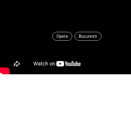
Opera
Bucuresti
Libretul de Lorenzo Da Ponte
Regie și lumini:
Andrei Șerban
Regizor asociat:
Daniela Dima
Decor:
Andrei Șerban