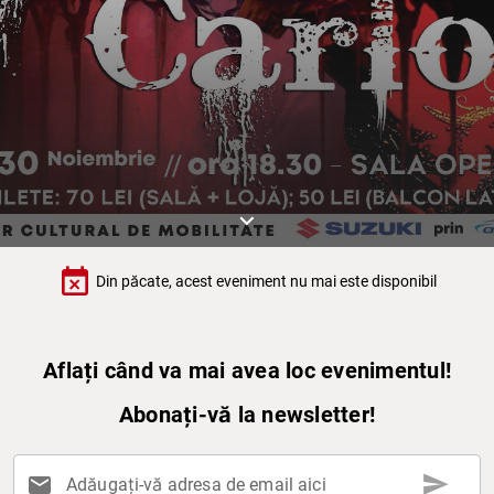
keyboard_arrow_down
event_busy
Din păcate, acest eveniment nu mai este disponibil
Aflați când va mai avea loc evenimentul!
Abonați-vă la newsletter!
send
mail
Adăugați-vă adresa de email aici