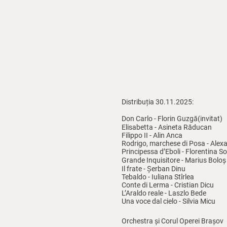
Distribuția 30.11.2025:
Don Carlo -
Florin Guzgă
(invitat)
Elisabetta -
Asineta Răducan
Filippo II - Alin Anca
Rodrigo, marchese di Posa -
Alexa
Principessa d’Eboli - Florentina S
Grande Inquisitore -
Marius Bolo
Il frate - Șerban Dinu
Tebaldo - Iuliana Stîrlea
Conte di Lerma - Cristian Dicu
L’Araldo reale - Laszlo Bede
Una voce dal cielo - Silvia Micu
Orchestra și Corul Operei Brașov