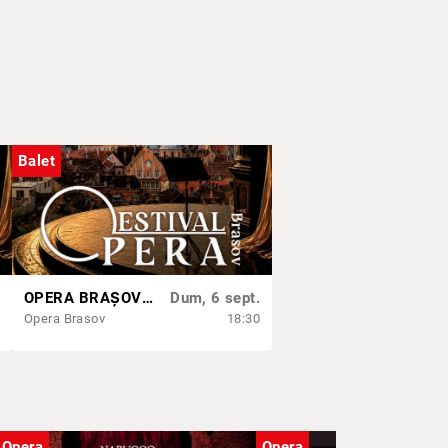
Balet
OPERA BRAȘOV ESTIVAL – DANCING SUMMER - SPECTACOL DE BALET
Dum, 6 sept.
Opera Brasov
18:30
Opera
Opera