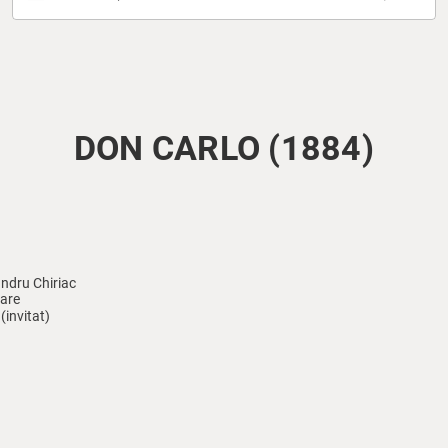
DON CARLO (1884)
ndru Chiriac
oare
ș
(invitat)