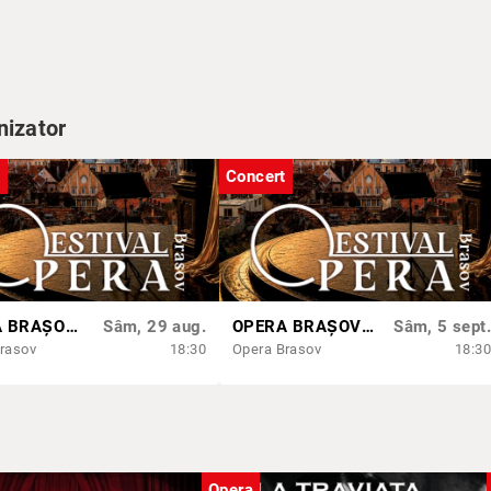
ria (invitat)
nizator
t
Concert
andru Aghenie
iu
ș
(invitat)
OPERA BRAȘOV ESTIVAL – ROMANCE & CINEMA - CONCERT
Sâm, 29 aug.
OPERA BRAȘOV ESTIVAL – SEARĂ DE OPERĂ – CONCERT EXTRAORDINAR
Sâm, 5 sept.
rasov
18:30
Opera Brasov
18:30
Opera