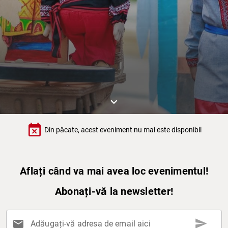
keyboard_arrow_down
event_busy
Din păcate, acest eveniment nu mai este disponibil
Aflați când va mai avea loc evenimentul!
Abonați-vă la newsletter!
send
mail
Adăugați-vă adresa de email aici