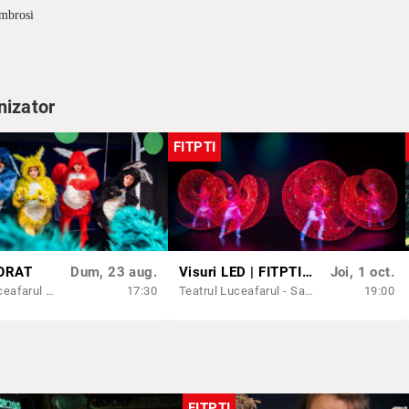
Ambrosi
lei (pe baza unui document doveditor)
nizator
FITPTI
ORAT
Dum, 23 aug.
Visuri LED | FITPTI 2026
Joi, 1 oct.
Teatrul Luceafarul - Sala Mică
17:30
Teatrul Luceafarul - Sala Mare
19:00
FITPTI