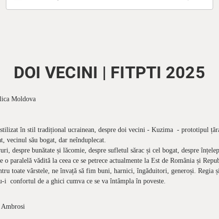
DOI VECINI | FITPTI 2025
blica Moldova
stilizat în stil tradițional ucrainean, despre doi vecini - Kuzima - prototipul țăr
at, vecinul său bogat, dar neînduplecat.
espre bunătate și lăcomie, despre sufletul sărac și cel bogat, despre înțelepc
este o paralelă vădită la ceea ce se petrece actualmente la Est de România și Rep
tru toate vârstele, ne învață să fim buni, harnici, îngăduitori, generoși. Regia și
du-i confortul de a ghici cumva ce se va întâmpla în poveste.
n Ambrosi