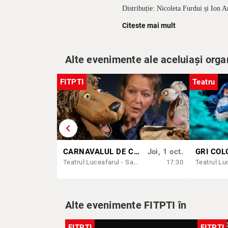
Distribuție: Nicoleta Furdui și Ion 
60 min, 5+
Citeste mai mult
Acces adult: 40 lei
Acces elevi/studenți/preșcolari: 10 
Alte evenimente ale aceluiași orga
FITPTI
Teatru
chevron_left
CARNAVALUL DE CARTON | FITPTI 2026
Joi, 1 oct.
GRI COL
Teatrul Luceafarul - Sala Mică
17:30
Alte evenimente FITPTI în
FITPTI
FITPTI