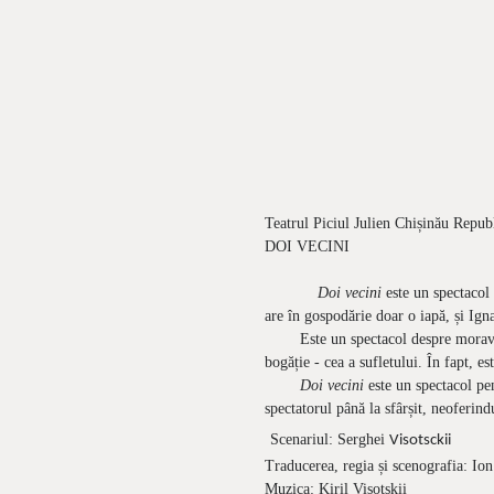
Teatrul Piciul Julien Chișinău Repu
DOI VECINI
Doi vecini
este un spectacol 
are în gospodărie doar o iapă, și Ign
Este un spectacol despre moravuri, d
bogăție - cea a sufletului. În fapt, 
Doi vecini
este un spectacol pen
spectatorul până la sfârșit, neoferin
Scenariul: Serghei
Visotsckii
Traducerea, regia și scenografia: Io
Muzica: Kiril Visotskii