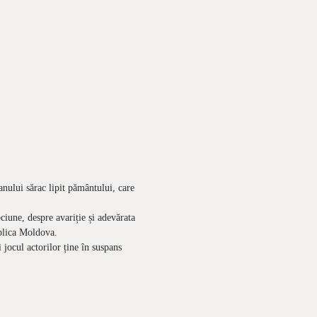
anului sărac lipit pământului, care
iune, despre avariție și adevărata
ublica Moldova.
 jocul actorilor ține în suspans