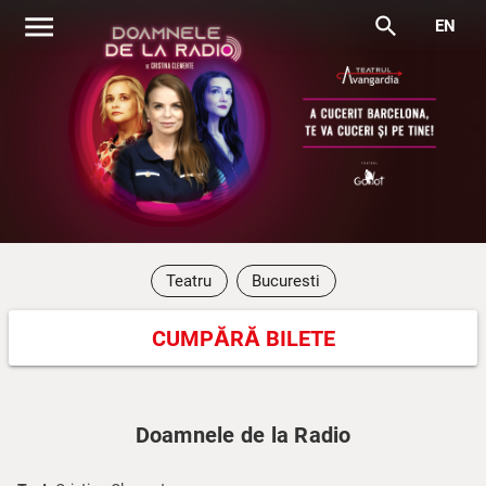
menu
search
EN
Teatru
Bucuresti
CUMPĂRĂ BILETE
Doamnele de la Radio