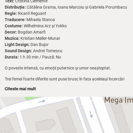
Text:
Cristina Clemente
Distribuție:
Cătălina Grama, Ioana Marcoiu și Gabriela Porumbacu
Regie:
Ricard Reguant
Traducere:
Mihaela Stanca
Costume:
Wilhelmina Arz și Yokko
Decor:
Bogdan Amarfi
Muzica:
Kristian Møller-Munar
Light Design:
Dan Bujor
Sound Design:
Andrei Tomescu
Durata:
1 h 30 min / Pauză: Nu
O poveste intensă, cu emoții puternice și umor neașteptat.
Trei femei foarte diferite sunt puse brusc în fața aceleiași încercări
care le va schimba viața. Un spectacol care te face să râzi, să plângi
Citeste mai mult
și să te redescoperi!
Premieră națională și prima colaborare între două dintre cele mai
importante teatre independente din România: Teatrul
Avangardia și Teatrul Godot.