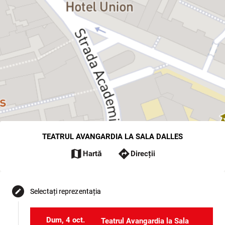
TEATRUL AVANGARDIA LA SALA DALLES
map
directions
Hartă
Direcții
Selectați reprezentația
edit
Dum, 4 oct.
Teatrul Avangardia la Sala