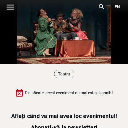
menu
search
EN
Teatru
event_busy
Din păcate, acest eveniment nu mai este disponibil
Aflați când va mai avea loc evenimentul!
Abonați-vă la newsletter!