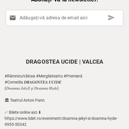
send
mail
Adăugați-vă adresa de email aici
DRAGOSTEA UCIDE | VALCEA
#RâmnicuVâlcea #Mergilateatru #Premieră
#Comedia 𝑫𝑹𝑨𝑮𝑶𝑺𝑻𝑬𝑨 𝑼𝑪𝑰𝑫𝑬
(𝐷𝑜𝑎𝑚𝑛𝑎 𝐽𝑒𝑘𝑦𝑙𝑙 𝑠̦𝑖 𝐷𝑜𝑎𝑚𝑛𝑎 𝐻𝑦𝑑𝑒)
🏛 Teatrul Anton Pann
✅ Bilete online aici ⬇
https://www.bilet.ro/eveniment/doamna-jekyl-si-doamna-hyde-
9955-50342