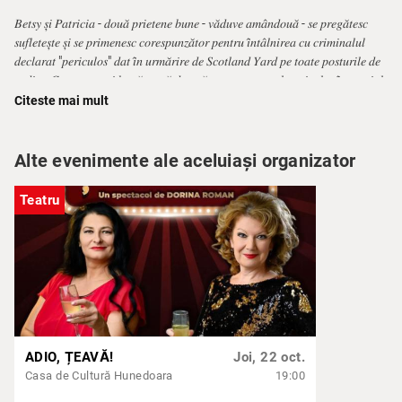
𝐵𝑒𝑡𝑠𝑦 𝑠̦𝑖 𝑃𝑎𝑡𝑟𝑖𝑐𝑖𝑎 - 𝑑𝑜𝑢𝑎̆ 𝑝𝑟𝑖𝑒𝑡𝑒𝑛𝑒 𝑏𝑢𝑛𝑒 - 𝑣𝑎̆𝑑𝑢𝑣𝑒 𝑎𝑚𝑎̂𝑛𝑑𝑜𝑢𝑎̆ - 𝑠𝑒 𝑝𝑟𝑒𝑔𝑎̆𝑡𝑒𝑠𝑐
𝑠𝑢𝑓𝑙𝑒𝑡𝑒𝑠̦𝑡𝑒 𝑠̦𝑖 𝑠𝑒 𝑝𝑟𝑖𝑚𝑒𝑛𝑒𝑠𝑐 𝑐𝑜𝑟𝑒𝑠𝑝𝑢𝑛𝑧𝑎̆𝑡𝑜𝑟 𝑝𝑒𝑛𝑡𝑟𝑢 𝑖̂𝑛𝑡𝑎̂𝑙𝑛𝑖𝑟𝑒𝑎 𝑐𝑢 𝑐𝑟𝑖𝑚𝑖𝑛𝑎𝑙𝑢𝑙
𝑑𝑒𝑐𝑙𝑎𝑟𝑎𝑡 "𝑝𝑒𝑟𝑖𝑐𝑢𝑙𝑜𝑠" 𝑑𝑎𝑡 𝑖̂𝑛 𝑢𝑟𝑚𝑎̆𝑟𝑖𝑟𝑒 𝑑𝑒 𝑆𝑐𝑜𝑡𝑙𝑎𝑛𝑑 𝑌𝑎𝑟𝑑 𝑝𝑒 𝑡𝑜𝑎𝑡𝑒 𝑝𝑜𝑠𝑡𝑢𝑟𝑖𝑙𝑒 𝑑𝑒
𝑟𝑎𝑑𝑖𝑜. 𝐶𝑢𝑚 𝑐𝑒𝑎 𝑚𝑎𝑖 𝑏𝑢𝑛𝑎̆ 𝑎𝑟𝑚𝑎̆ 𝑑𝑒 𝑎𝑝𝑎̆𝑟𝑎𝑟𝑒 𝑒𝑠𝑡𝑒 𝑎𝑡𝑎𝑐𝑢𝑙, 𝑎𝑢 𝑖𝑛𝑐𝑙𝑢𝑠 𝑖̂𝑛 𝑚𝑒𝑛𝑖𝑢𝑙
𝑝𝑟𝑒𝑔𝑎̆𝑡𝑖𝑡 𝑝𝑒𝑛𝑡𝑟𝑢 "𝑓𝑢𝑛𝑐𝑡̦𝑖𝑜𝑛𝑎𝑟𝑢𝑙 𝑑𝑒 𝑙𝑎 𝑔𝑎𝑧𝑒" 𝑢𝑛 "𝑠𝑖𝑟𝑜𝑝𝑒𝑙" 𝑚𝑎𝑔𝑖𝑐. 𝑆𝑒 𝑣𝑒𝑑𝑒 𝑡𝑟𝑒𝑎𝑏𝑎
Citeste mai mult
𝑐𝑎̆ 𝑛𝑢 𝑒𝑠𝑡𝑒 𝑝𝑟𝑖𝑚𝑢𝑙 "𝑓𝑢𝑛𝑐𝑡̦𝑖𝑜𝑛𝑎𝑟" 𝑖̂𝑛𝑡𝑎̂𝑚𝑝𝑖𝑛𝑎𝑡 𝑐𝑢 𝑎𝑡𝑎̂𝑡𝑎 𝑐𝑎̆𝑙𝑑𝑢𝑟𝑎̆ 𝑑𝑒 𝑐𝑒𝑙𝑒 𝑑𝑜𝑢𝑎̆
𝑑𝑜𝑎𝑚𝑛𝑒.
𝐹𝑖𝑛𝑎𝑙𝑢𝑙 𝑝𝑒𝑡𝑟𝑒𝑐𝑒𝑟𝑖𝑖 𝑣𝑎̆ 𝑖𝑛𝑣𝑖𝑡𝑎̆𝑚 𝑠𝑎̆ 𝑖̂𝑙 𝑑𝑒𝑠𝑐𝑜𝑝𝑒𝑟𝑖𝑚 𝑖̂𝑚𝑝𝑟𝑒𝑢𝑛𝑎̆!
Alte evenimente ale aceluiași organizator
Un spectacol de Cristian Ioan |
Teatru
Cu Dorina Roman,
Mona Codreanu și Silviu Dudescu
#Teatru #rezervăbilete #Showcomedy #Comedy
#EvenimenteRâmnicuVâlcea #spectacolerâmnicuvâlcea
#biletelateatru
#TeatruVâlcea #biletespectacole
#DorinaRoman #MonicaMidvighi
ADIO, ȚEAVĂ!
Joi, 22 oct.
#SilviuDudescu #Spectacol #mergileteatru
Casa de Cultură Hunedoara
19:00