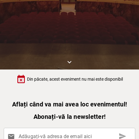
keyboard_arrow_down
event_busy
Din păcate, acest eveniment nu mai este disponibil
Aflați când va mai avea loc evenimentul!
Abonați-vă la newsletter!
send
mail
Adăugați-vă adresa de email aici