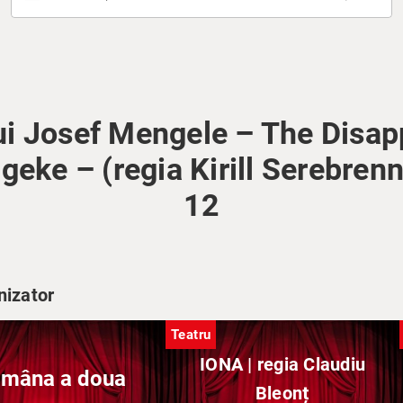
lui Josef Mengele – The Disa
eke – (regia Kirill Serebren
12
nizator
Teatru
IONA | regia Claudiu
 mâna a doua
Bleonț