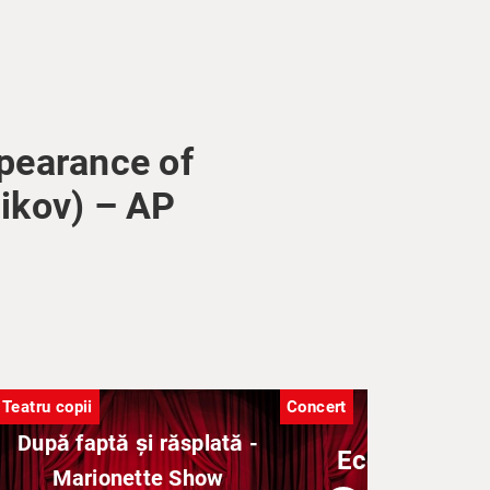
ppearance of
nikov) – AP
Teatru copii
Concert
După faptă și răsplată -
Ecouri de va
Marionette Show