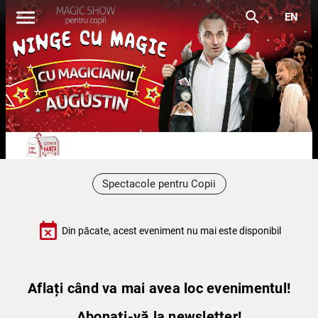
menu
search
EN
Spectacole pentru Copii
event_busy
Din păcate, acest eveniment nu mai este disponibil
Aflați când va mai avea loc evenimentul!
Abonați-vă la newsletter!