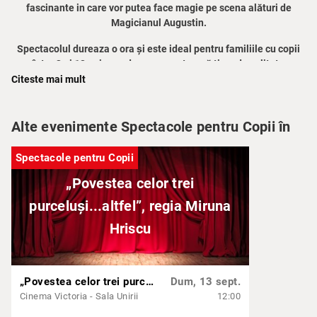
fascinante in care vor putea face magie pe scena alături de
Magicianul Augustin.
Spectacolul dureaza o ora și este ideal pentru familiile cu copii
între 3 și 12 ani care doresc sa petreacă timp de calitate
impreuna.
Citeste mai mult
Atât Adulții cât și copiii au nevoie de bilet de intrare pentru a
avea acces la spectacol.
Alte evenimente Spectacole pentru Copii în
Spectacole pentru Copii
„Povestea celor trei
purceluși...altfel”, regia Miruna
Hriscu
„Povestea celor trei purceluși...altfel”, regia Miruna Hriscu
Dum, 13 sept.
Cinema Victoria - Sala Unirii
12:00