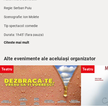
Regie: Serban Puiu
Scenografie: Ion Molete
Tip spectacol: comedie
Durata: 1h45’ (fara pauza)
Citeste mai mult
Distributie:
Bernard: Bogdan Stanoevici
Alte evenimente ale aceluiași organizator
Robert: Lucian Ghimisi
Teatru
Teatru
Suzette: Tania Popa
Jacqueline: Alexandra Velniciuc
Suzanne: Anca Dinicu
George: Marcelo Cobzariu