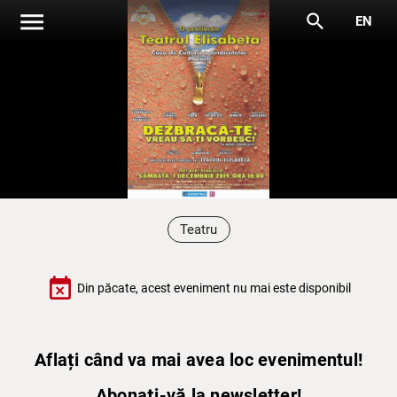
menu
search
EN
Teatru
event_busy
Din păcate, acest eveniment nu mai este disponibil
Aflați când va mai avea loc evenimentul!
Abonați-vă la newsletter!