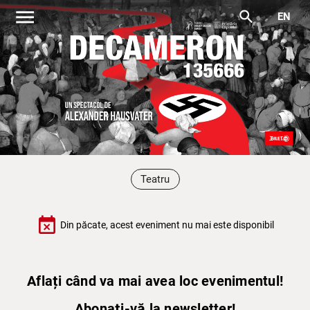
menu
search
EN
Teatru
event_busy
Din păcate, acest eveniment nu mai este disponibil
Aflați când va mai avea loc evenimentul!
Abonați-vă la newsletter!