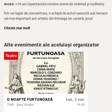
Acces:
+18 ani (spectacolul conține scene de violență și nuditate)
Într-un lagăr de concentrare, o echipă de actori execută sub teroare
cel mai important act artistic din întreaga lor carieră: jocul
supraviețuirii. Forțați să își facă opresorul să râdă, umiliți și
Citeste mai mult
brutalizați, artiștii interpretați de Ioana Calotă, Ioan Paraschiv,
Claudia Vasile, Ștefan Liță, Radu Catană se refugiază în poveste,
alegând teatrul în fața unei realități care depășește orice
Alte evenimente ale aceluiași organizator
imaginație.
„Am simțit o nevoie profundă în societatea românească de azi de a
Teatru
înțelege real care e funcția teatrului (…) în acest spectacol este o
luptă pe viață și pe moarte între teatru, artă, poveste și autoritățile
politice.”
– Alexander Hausvater, regizor
Distribuție:
Ioana Calotă, Radu Catană, Ștefan Liță, Ioan
Paraschiv, Claudia Vasile
O NOAPTE FURTUNOASĂ
Lun, 2 nov.
TNB - Sala Studio
19:00