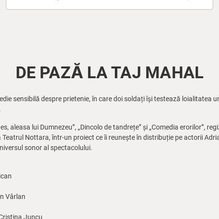
DE PAZĂ LA TAJ MAHAL
ie sensibilă despre prietenie, în care doi soldați își testează loialitatea u
.
s, aleasa lui Dumnezeu”, „Dincolo de tandrețe” și „Comedia erorilor”, re
eatrul Nottara, într-un proiect ce îi reunește în distribuție pe actorii Adr
universul sonor al spectacolului.
ican
n Vârlan
Cristina Juncu