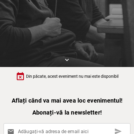
keyboard_arrow_down
event_busy
Din păcate, acest eveniment nu mai este disponibil
Aflați când va mai avea loc evenimentul!
Abonați-vă la newsletter!
send
mail
Adăugați-vă adresa de email aici