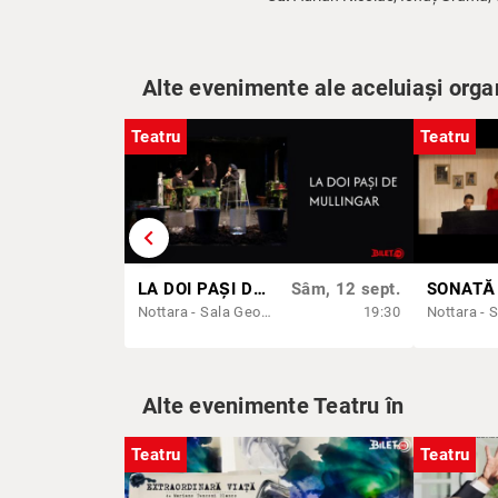
Alte evenimente ale aceluiași orga
Teatru
Teatru
chevron_left
LA DOI PAȘI DE MULLINGAR
Sâm, 12 sept.
Nottara - Sala George Constantin
19:30
Alte evenimente Teatru în
Teatru
Teatru