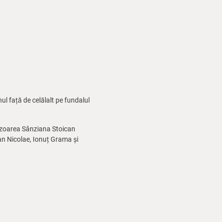
nul față de celălalt pe fundalul
gizoarea Sânziana Stoican
ian Nicolae, Ionuț Grama și