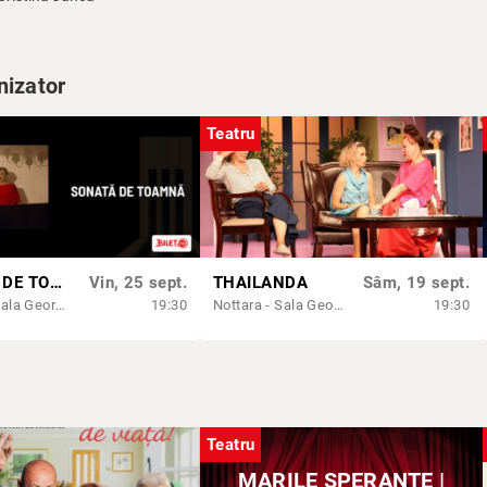
nizator
Teatru
SONATĂ DE TOAMNĂ
Vin, 25 sept.
THAILANDA
Sâm, 19 sept.
Nottara - Sala George Constantin
19:30
Nottara - Sala George Constantin
19:30
Teatru
MARILE SPERANTE |