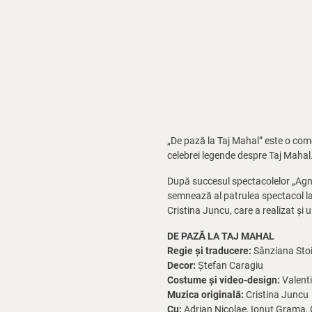
„De pază la Taj Mahal” este o comed
celebrei legende despre Taj Mahal
După succesul spectacolelor „Agne
semnează al patrulea spectacol la T
Cristina Juncu, care a realizat și 
DE PAZĂ LA TAJ MAHAL
Regie și traducere:
Sânziana Sto
Decor:
Ștefan Caragiu
Costume și video-design:
Valenti
Muzica originală:
Cristina Juncu
Cu:
Adrian Nicolae, Ionuț Grama, 