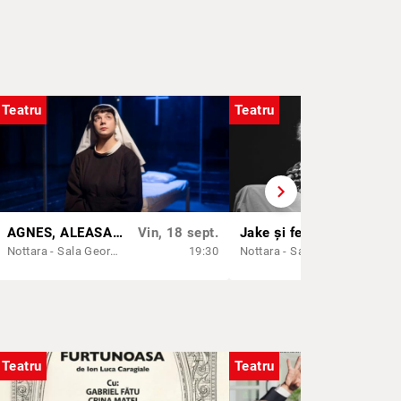
Teatru
Teatru
chevron_right
AGNES, ALEASA LUI DUMNEZEU
Vin, 18 sept.
Jake și femeile lui
Vin,
Nottara - Sala George Constantin
19:30
Nottara - Sala Horia Lovinescu
Teatru
Teatru