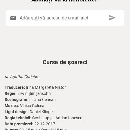
send
mail
Adăugați-vă adresa de email aici
Cursa de şoareci
de Agatha Christie
Traducere:
Irina Margareta Nistor
Regie:
Erwin Șimșensohn
Scenografie:
Liliana Cenean
Muzica:
Vlaicu Golcea
Light design:
Daniel Klinger
Regia tehnică:
Costi Lupșa, Adrian Ionescu
Data premierei:
22.12.2017