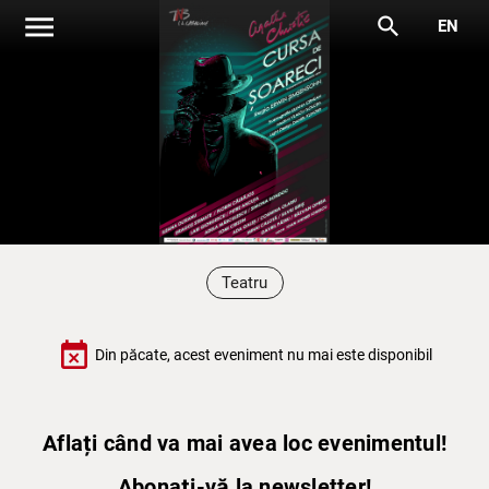
menu
search
EN
Teatru
event_busy
Din păcate, acest eveniment nu mai este disponibil
Aflați când va mai avea loc evenimentul!
Abonați-vă la newsletter!