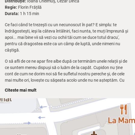
Distribuție:
Ioana Chelmuș, Cezar Dincă
Regie:
Florin Frățilă
Durata:
1 h 15 min
Ce faci când te trezești cu un necunoscut în pat? E simplu: te
îndrăgostești, ieși la câteva întâlniri, faci nunta, te muți împreună și
apoi... mai bine vii să vezi cu ochii tăi cum se duce totul dracu',
pentru că dragostea este ca un câmp de luptă, unde nimeni nu
câștigă.
O să afli de ce ne apar fire albe după ce terminăm unele relații și de
ce suntem mereu dispuși să o luăm de la capăt. Cupidon nu ține
cont de cum ne dorim noi să fie sufletul nostru pereche și, de cele
mai multe ori, lovește cu săgeata acolo unde nu ne așteptăm. Cu
toții ne dorim să întâlnim dragostea adevărată care ne împlinește și
Citeste mai mult
ne face să simțim fluturi în stomac. Problema apare atunci când
dragostea dă nas în nas cu orgoliul, familia neplăcută a perechii
noastre și cheltuielile extravagante ale partenerului.
Oare dragostea adevărată înseamnă grijă, atenție, prietenie și
respect sau nervi, farfurii aruncate, țipete și plânsete?
Un amestec nebun de sentimente și trăiri, un spectacol la care râzi