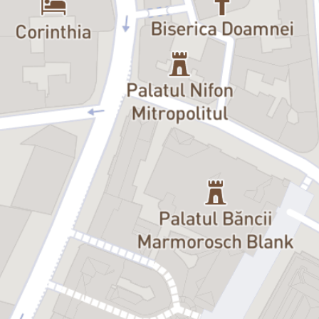
și plângi,
Cum se duce totul dracu'
a bucurat publicul pentru mai
bine de patru ani, un show plin de umor, care a umplut sălile, fiind
jucat SOLD OUT de nenumărate ori.