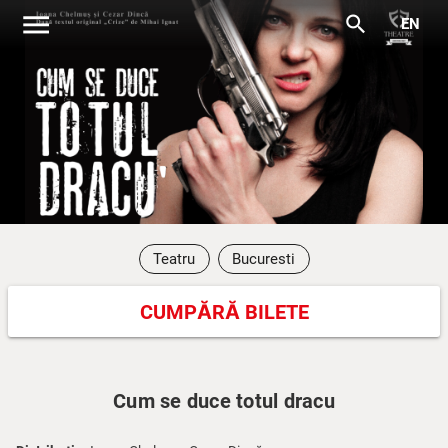
menu
search
EN
Teatru
Bucuresti
CUMPĂRĂ BILETE
Cum se duce totul dracu