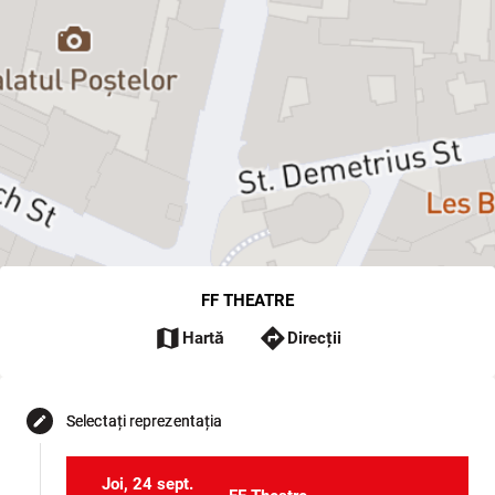
FF THEATRE
map
directions
Hartă
Direcții
Selectați reprezentația
edit
Joi, 24 sept.