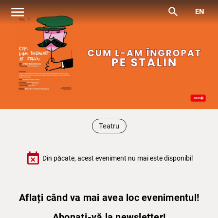
menu
search
EN
Teatru
event_busy
Din păcate, acest eveniment nu mai este disponibil
Aflați când va mai avea loc evenimentul!
Abonați-vă la newsletter!