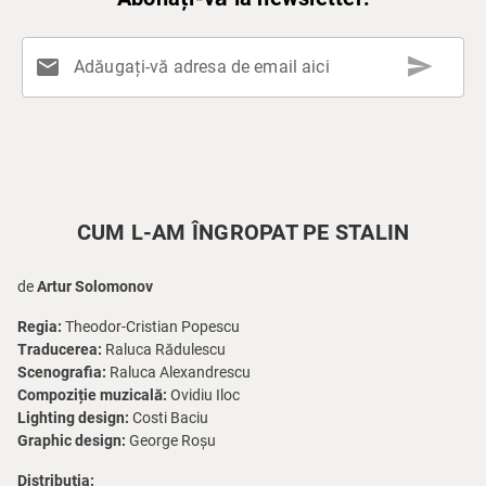
send
mail
Adăugați-vă adresa de email aici
CUM L-AM ÎNGROPAT PE STALIN
de
Artur Solomonov
Regia:
Theodor-Cristian Popescu
Traducerea:
Raluca Rădulescu
Scenografia:
Raluca Alexandrescu
Compoziție muzicală:
Ovidiu Iloc
Lighting design:
Costi Baciu
Graphic design:
George Roșu
Distribuția: