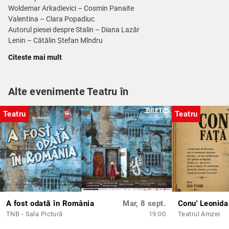
Woldemar Arkadievici – Cosmin Panaite
Valentina – Clara Popadiuc
Autorul piesei despre Stalin – Diana Lazăr
Lenin – Cătălin Ștefan Mîndru
Beria – Delu Lucaci
Citeste mai mult
Hrușciov – Cristina Florea
Omul de la Minister – Horia Butnaru
Primul paznic – Răzvan Bănuț
Alte evenimente Teatru în
Al doilea paznic – Iulian Burciu
Primul Stalin tânăr – Alexandru Marin
Teatru
Teatru
Al doilea Stalin tânăr – Bogdan Amurăriței
Pian – Johannes Raimund Onesciuc
Viziunea regizorului Theodor-Cristian Popescu
„O despărțire de trecutul apăsător și lung, propusă de un teatru rus.
Demitizarea lui Stalin, conducătorul-tiran, constructor al Uniunii
Sovietice.
Printr-un <<râs profund și precis>>.
A fost odată în România
Mar, 8 sept.
TNB - Sala Pictură
19:00
Teatrul Amzei
Ministerul Culturii susține inițiativa – telegramă de felicitare,
medalie.