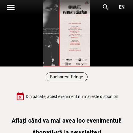
menu
search
EN
Bucharest Fringe
event_busy
Din păcate, acest eveniment nu mai este disponibil
Aflați când va mai avea loc evenimentul!
Abonați-vă la newsletter!