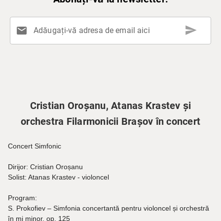
send
mail
Adăugați-vă adresa de email aici
Cristian Oroșanu, Atanas Krastev și
orchestra Filarmonicii Brașov în concert
Concert Simfonic
Dirijor: Cristian Oroșanu
Solist: Atanas Krastev - violoncel
Program:
S. Prokofiev – Simfonia concertantă pentru violoncel și orchestră
în mi minor, op. 125