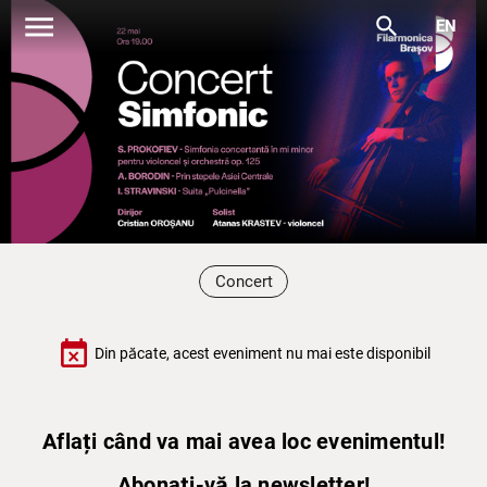
menu
search
EN
Concert
event_busy
Din păcate, acest eveniment nu mai este disponibil
Aflați când va mai avea loc evenimentul!
Abonați-vă la newsletter!