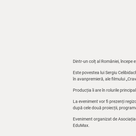
Dintr-un colț al României, începe 
Este povestea lui Sergiu Celibidac
în avanpremieră, ale filmului „Cr
Producția îi are în rolurile princ
La eveniment vor fi prezenți regiz
după cele două proiecții, programa
Eveniment organizat de Asociația C
EduMax.