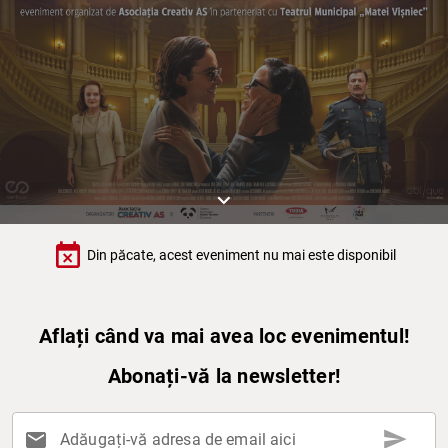
keyboard_arrow_down
event_busy
Din păcate, acest eveniment nu mai este disponibil
Aflați când va mai avea loc evenimentul!
Abonați-vă la newsletter!
send
mail
Adăugați-vă adresa de email aici