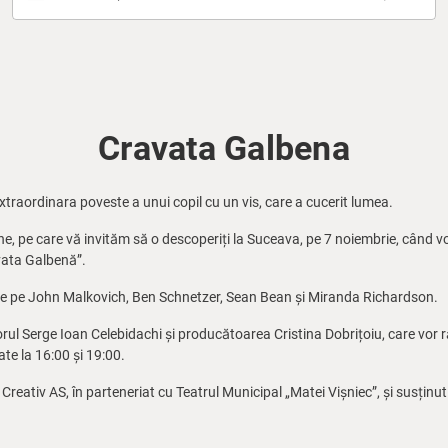
Cravata Galbena
extraordinara poveste a unui copil cu un vis, care a cucerit lumea.
he, pe care vă invităm să o descoperiți la Suceava, pe 7 noiembrie, când vo
avata Galbenă”.
ipale pe John Malkovich, Ben Schnetzer, Sean Bean și Miranda Richardson.
orul Serge Ioan Celebidachi și producătoarea Cristina Dobrițoiu, care vor r
te la 16:00 și 19:00.
reativ AS, în parteneriat cu Teatrul Municipal „Matei Vișniec”, și susțin