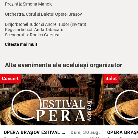
Prezintă: Simona Manole
Orchestra, Corul și Baletul Operei Brașov
Dirijori: Ionel Tudor și Andrei Tudor (invitați)
Regia artistică: Anda Tabacaru
Scenografia: Rodica Garștea
Coregrafia: Alexandru Fotescu
Citeste mai mult
Dirijor cor: Dragoș Cohal
Regie scenă: Cristina Roșu, Alina Nistor
·
Spectacolul durează trei ore și are o pauză.
Alte evenimente ale aceluiași organizator
Concert
Balet
OPERA BRAȘOV ESTIVAL – ARMONII DE VARĂ - CVINTETUL VOCAL ANATOLY - CONCERT
Dum, 30 aug.