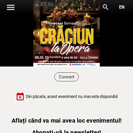
menu
search
EN
Concert
event_busy
Din păcate, acest eveniment nu mai este disponibil
Aflați când va mai avea loc evenimentul!
Abonați-vă la newsletter!