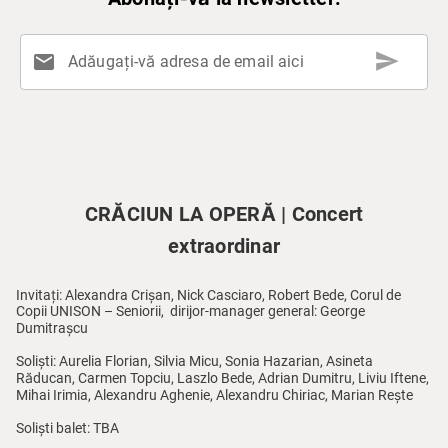
send
mail
Adăugați-vă adresa de email aici
CRĂCIUN LA OPERĂ | Concert
extraordinar
Invitați: Alexandra Crișan, Nick Casciaro, Robert Bede, Corul de
Copii UNISON – Seniorii, dirijor-manager general: George
Dumitrașcu
Soliști: Aurelia Florian, Silvia Micu, Sonia Hazarian, Asineta
Răducan, Carmen Topciu, Laszlo Bede, Adrian Dumitru, Liviu Iftene,
Mihai Irimia, Alexandru Aghenie, Alexandru Chiriac, Marian Rește
Soliști balet: TBA