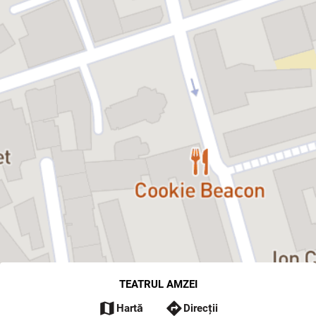
TEATRUL AMZEI
map
directions
Hartă
Direcții