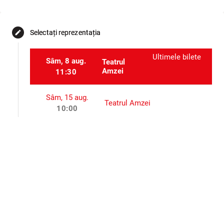
Selectați reprezentația
edit
Ultimele bilete
Sâm, 8 aug.
Teatrul
Amzei
11:30
Sâm, 15 aug.
Teatrul Amzei
10:00
Dum, 30 aug.
Teatrul Amzei
11:30
Dum, 6 sept.
Teatrul Amzei
11:30