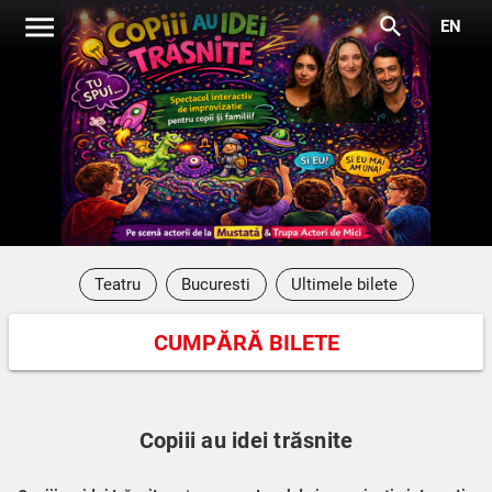
menu
search
EN
Teatru
Bucuresti
Ultimele bilete
CUMPĂRĂ BILETE
Copiii au idei trăsnite