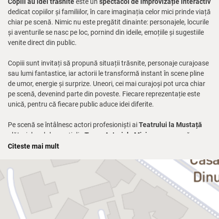
Copiii au idei trăsnite
este un
spectacol de improvizație interactiv
dedicat copiilor și familiilor, în care imaginația celor mici prinde viață
chiar pe scenă. Nimic nu este pregătit dinainte: personajele, locurile
și aventurile se nasc pe loc, pornind din ideile, emoțiile și sugestiile
venite direct din public.
Copiii sunt invitați să propună situații trăsnite, personaje curajoase
sau lumi fantastice, iar actorii le transformă instant în scene pline
de umor, energie și surprize. Uneori, cei mai curajoși pot urca chiar
pe scenă, devenind parte din poveste. Fiecare reprezentație este
unică, pentru că fiecare public aduce idei diferite.
Pe scenă se întâlnesc actori profesioniști ai
Teatrului la Mustață
alături de adolescenți din
Trupa Actori de Mici
care urmează
cursuri de improvizație, într-un spectacol viu de creativitate, joacă și
Citeste mai mult
spontaneitate. Spectacolul încurajează exprimarea liberă,
ascultarea, colaborarea și încrederea în propriile idei.
„Copiii au idei trăsnite
” este o experiență teatrală interactivă pentru
copii curajoși și părinți curioși, un spectacol educativ și distractiv,
care aduce râsete, surprize și multă imaginație. Locul în care copiii
nu sunt doar spectatori, ci adevărații creatori ai poveștii.