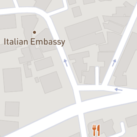
Spectacol cu audiență generală.
Distribuția: Axel Moustache, Andreea Moustache, Bianca Dobre,
Trupa Actori de Mici