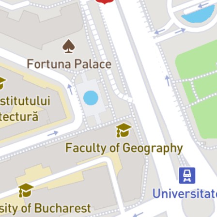
Emma:
Ioana Tănasă