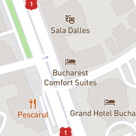
sub strictă supraveghere de conducerea companiei la care lucrăm?
Spectacolul tinerei echipe de creație din cadrul programului 9G la
TNB ne sugerează o lecție în care riscul abrutizării angajaților în
lumea corporatistă nu pare deloc unul îndepărtat.
Mike Bartlett este unul dintre promotorii „generației de aur” a
dramaturgiei britanice din ultimii douăzeci de ani. Scriitor dramatic
și scenarist de filme și televiziune, Bartlett a fost nominalizat la
premiile BAFTA pentru seriile TV
The Town
și
Doctor Foster
și este
cunoscut pentru piese precum
Cock
(premiul Olivier în 2009),
Medea
,
Bull
,
An Intervention
și
King Charles III
(adaptat pentru BBC
în 2017) și
Contractions
(nominalizată pentru TMA Best New Play
în 2008), multe dintre ele fiind jucate și în România.
Textele lui Bartlett se remarcă prin realismul său crud, incisiv în
explorarea relațiilor personale și a celor de la locul de muncă în
societatea contemporană – fapt ilustrat în
Contracții
, care
explorează intruziunea marilor corporații în viața privată a
angajaților.
Distribuția:
Managera:
Elisa Pîrvan