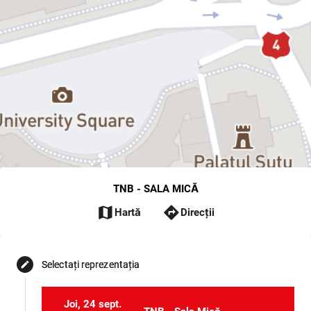
TNB - SALA MICĂ
map
directions
Hartă
Direcții
Selectați reprezentația
edit
Joi, 24 sept.