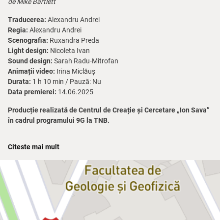
de Mike Bartlett
Traducerea:
Alexandru Andrei
Regia:
Alexandru Andrei
Scenografia:
Ruxandra Preda
Light design:
Nicoleta Ivan
Sound design:
Sarah Radu-Mitrofan
Animații video:
Irina Miclăuș
Durata:
1 h 10 min / Pauză: Nu
Data premierei:
14.06.2025
Producție realizată de Centrul de Creație și Cercetare „Ion Sava”
în cadrul programului 9G la TNB.
Spectacolul nu este recomandat minorilor sub 14 ani.
Citeste mai mult
Construită în două personaje, piesa pornește de la o situație
aparent banală – o discuție între o angajată cu performanțe în
companie și șefa ei autoritară – care se transformă treptat într-un
interogatoriu plin de suspans. Ni se dezvăluie o clauză de contract
cu efecte potențial devastatoare pentru viața intimă a angajatei.
Ce s-ar întâmpla dacă viața personală ne-ar fi condiționată și pusă