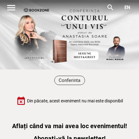
menu
search
EN
Conferinta
event_busy
Din păcate, acest eveniment nu mai este disponibil
Aflați când va mai avea loc evenimentul!
Abonați-vă la newsletter!