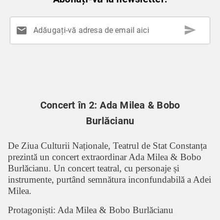
send
mail
Adăugați-vă adresa de email aici
Concert în 2: Ada Milea & Bobo
Burlăcianu
De Ziua Culturii Naționale, Teatrul de Stat Constanța
prezintă un concert extraordinar Ada Milea & Bobo
Burlăcianu. Un concert teatral, cu personaje și
instrumente, purtând semnătura inconfundabilă a Adei
Milea.
Protagoniști: Ada Milea & Bobo Burlăcianu