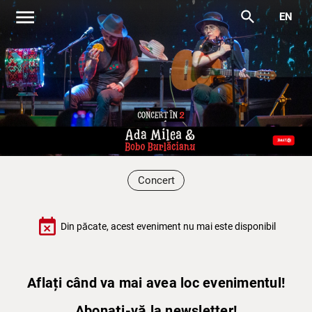
menu
search
EN
Concert
event_busy
Din păcate, acest eveniment nu mai este disponibil
Aflați când va mai avea loc evenimentul!
Abonați-vă la newsletter!