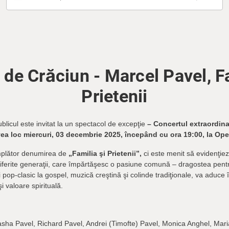
 de Crăciun - Marcel Pavel, Fa
Prietenii
ublicul este invitat la un spectacol de excepţie
– Concertul extraordina
 avea loc miercuri, 03 decembrie 2025, începând cu ora 19:00, la Op
mplător denumirea de
„Familia şi Prietenii”,
ci este menit să evidenţiez
diferite generaţii, care împărtăşesc o pasiune comună – dragostea pentr
 pop-clasic la gospel, muzică creştină şi colinde tradiţionale, va aduce 
i valoare spirituală.
asha Pavel, Richard Pavel, Andrei (Timofte) Pavel, Monica Anghel, Ma