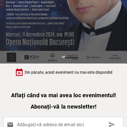
keyboard_arrow_down
event_busy
Din păcate, acest eveniment nu mai este disponibil
Aflați când va mai avea loc evenimentul!
Abonați-vă la newsletter!
send
mail
Adăugați-vă adresa de email aici