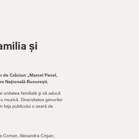
milia și
r de Crăciun „Marcel Pavel,
era Naţională Bucureşti.
e unitatea familială şi să aducă
u muzică. Diversitatea genurilor
în faţa publicului o seară de
ria Coman, Alexandra Crişan,