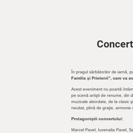
Concert
În pragul sărbătorilor de iarnă, p
Familia şi Prietenii”, care va
Acest eveniment nu poartă întâ
pe scenă artişti de renume, din 
muzicale abordate, de la clasic şi
neuitat, plină de graţie, armonie ş
Protagoniştii concertului:
Marcel Pavel, Iuvenalia Pavel, S