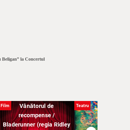
u Beligan” la Concertul
Vânătorul de
Film
Teatru
recompense /
Bladerunner (regia Ridley