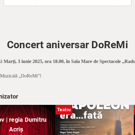
Concert aniversar DoReMi
tă
Marți, 3 iunie 2025, ora 18.00
, în Sala Mare de Spectacole „Rad
ia Muzicală „DoReMi”!
nizator
Teatru
v | regia Dumitru
Acriș