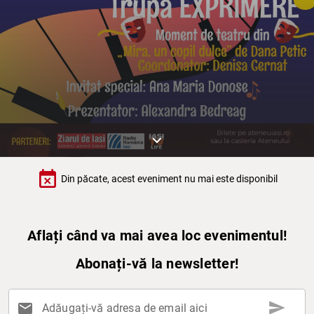
keyboard_arrow_down
event_busy
Din păcate, acest eveniment nu mai este disponibil
Aflați când va mai avea loc evenimentul!
Abonați-vă la newsletter!
send
mail
Adăugați-vă adresa de email aici