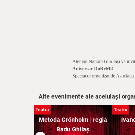
Ateneul Național din Iași vă invi
Aniversar DoReMi!
Spectacol organizat de Asociaț
Alte evenimente ale aceluiași orga
Teatru
Teatru
Metoda Grönholm | regia
Ivano
Radu Ghilaș