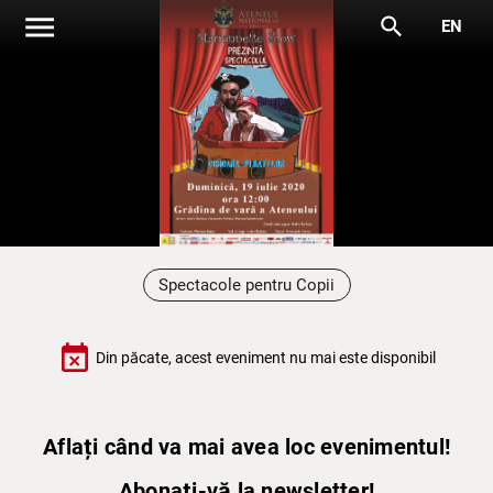
menu
search
EN
Spectacole pentru Copii
event_busy
Din păcate, acest eveniment nu mai este disponibil
Aflați când va mai avea loc evenimentul!
Abonați-vă la newsletter!