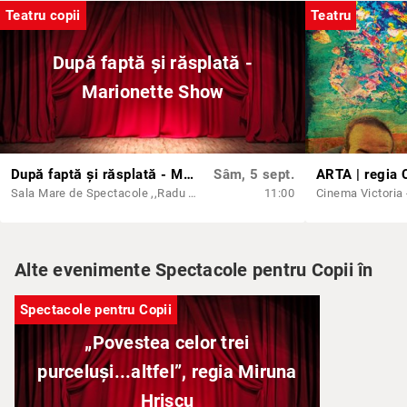
Teatru copii
Teatru
După faptă și răsplată -
Marionette Show
După faptă și răsplată - Marionette Show
Sâm, 5 sept.
ARTA | regia 
Sala Mare de Spectacole ,,Radu Beligan'' Ateneul din Iași
11:00
Cinema Victoria -
Alte evenimente Spectacole pentru Copii în
Spectacole pentru Copii
„Povestea celor trei
purceluși...altfel”, regia Miruna
Hriscu