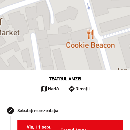
TEATRUL AMZEI
map
directions
Hartă
Direcții
Selectați reprezentația
edit
Vin, 11 sept.