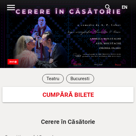
menu
search
EN
Teatru
Bucuresti
CUMPĂRĂ BILETE
Cerere în Căsătorie