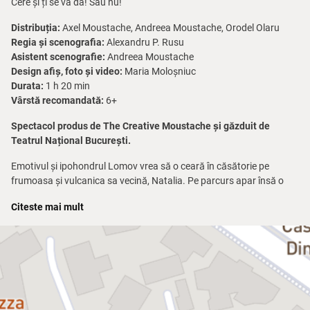
Cere și ți se va da! Sau nu!
Distribuția:
Axel Moustache, Andreea Moustache, Orodel Olaru
Regia și scenografia:
Alexandru P. Rusu
Asistent scenografie:
Andreea Moustache
Design afiș, foto și video:
Maria Moloșniuc
Durata:
1 h 20 min
Vârstă recomandată:
6+
Spectacol produs de The Creative Moustache și găzduit de
Teatrul Național București.
Emotivul și ipohondrul Lomov vrea să o ceară în căsătorie pe
frumoasa și vulcanica sa vecină, Natalia. Pe parcurs apar însă o
mulțime de încurcături, neînțelegeri și piedici care îi vor pune la
Citeste mai mult
încercare pe amândoi și care vor dinamita situația. De parcă n-ar fi
de ajuns, apare și viitorul socru cu pușca, iar finalul exploziv...
urmează să îl descoperiți singuri.
Vă așteptăm la o comedie care vă va stârni hohote de râs și vă va
binedispune pentru întreaga săptămână!
Sponsori:
Retro Future Babe și Dovani