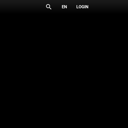
search
EN
LOGIN