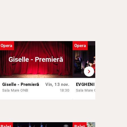
Opera
Opera
Giselle - Premieră
chevron_right
Giselle - Premieră
Vin, 13 nov.
EVGHENI ONEGHIN
Vin,
Sala Mare ONB
18:30
Sala Mare ONB
Balet
Balet