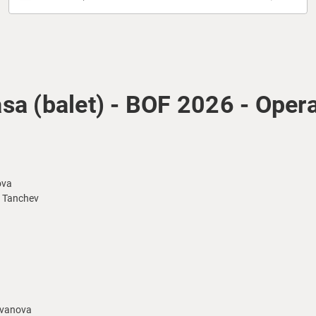
a (balet) - BOF 2026 - Oper
ova
 Tanchev
 Ivanova