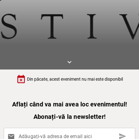
keyboard_arrow_down
event_busy
Din păcate, acest eveniment nu mai este disponibil
Aflați când va mai avea loc evenimentul!
Abonați-vă la newsletter!
send
mail
Adăugați-vă adresa de email aici