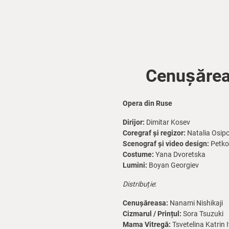
Cenușăreas
Opera din Ruse
Dirijor:
Dimitar Kosev
Coregraf și regizor:
Natalia Osip
Scenograf și video design:
Petko
Costume:
Yana Dvoretska
Lumini:
Boyan Georgiev
Distribuție
:
Cenușăreasa:
Nanami Nishikaji
Cizmarul / Prințul:
Sora Tsuzuki
Mama Vitregă:
Tsvetelina Katrin