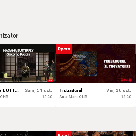
gawa
uma
rentino
s
nizator
Ruse
Opera
MADAMA BUTTERFLY
Sâm, 31 oct.
Trubadurul
Vin, 30 oct.
 ONB
18:30
Sala Mare ONB
18:30
Balet