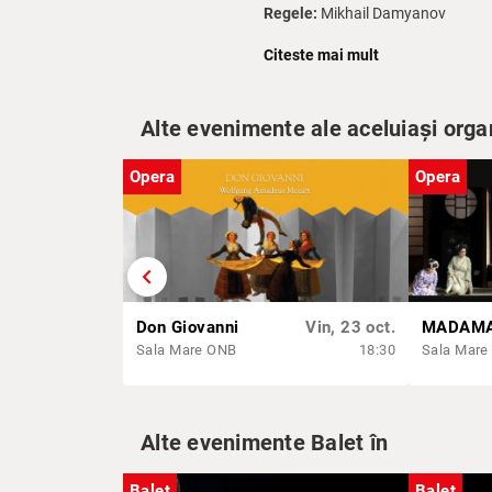
Regele:
Mikhail Damyanov
Zlobina, sora vitregă:
Towaka O
Citeste mai mult
Krivolina, sora vitregă:
Reina On
Profesorul de dans:
Giuseppe Sor
Zâna Protectoare:
Samuel Charle
Alte evenimente ale aceluiași orga
Baletul și Orchestra Operei din 
Opera
Opera
chevron_left
Don Giovanni
Vin, 23 oct.
Sala Mare ONB
18:30
Sala Mare
Alte evenimente Balet în
Balet
Balet