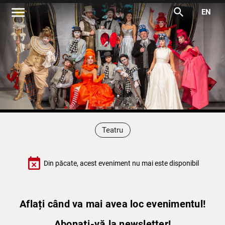
menu
search
EN
Teatru
event_busy
Din păcate, acest eveniment nu mai este disponibil
Aflați când va mai avea loc evenimentul!
Abonați-vă la newsletter!