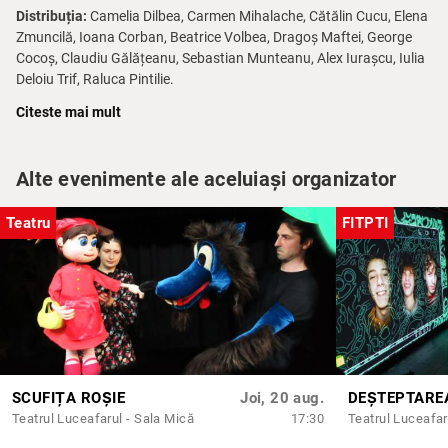
Distribuția:
Camelia Dilbea, Carmen Mihalache, Cătălin Cucu, Elena
Zmuncilă, Ioana Corban, Beatrice Volbea, Dragoș Maftei, George
Cocoș, Claudiu Gălățeanu, Sebastian Munteanu, Alex Iurașcu, Iulia
Deloiu Trif, Raluca Pintilie.
Citeste mai mult
Fiecare persoană care intră în sala de spectacol trebuie să posede
un bilet adecvat categoriei de vârstă.
Preț bilet:
48 LEI
Alte evenimente ale aceluiași organizator
Acces preșcolari și școlari:
12 lei (pe baza unui document
doveditor)
Teatru
FITPTI
SCUFIȚA ROȘIE
Joi, 20 aug.
Teatrul Luceafarul - Sala Mică
17:30
Teatrul Luceafar