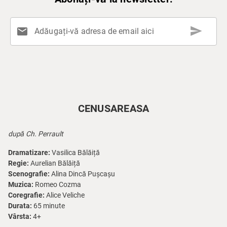
send
mail
Adăugați-vă adresa de email aici
CENUSAREASA
după Ch. Perrault
Dramatizare:
Vasilica Bălăiță
Regie:
Aurelian Bălăiță
Scenografie:
Alina Dincă Pușcașu
Muzica:
Romeo Cozma
Coregrafie:
Alice Veliche
Durata:
65 minute
Vârsta:
4+