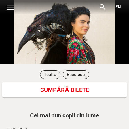
menu
search
EN
Teatru
Bucuresti
CUMPĂRĂ BILETE
Cel mai bun copil din lume