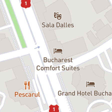
dintre trăire și mărturisire, autentic până la a deveni un fragment de
realitate. Spectacolul Alinei Șerban impresionează publicul de toate
vârstele prin invitația la empatie. Povestea fetei de etnie romă, care
descoperă de foarte mică diferențele de rasă, culoare, mediu, dar
care reușește să răzbată în viață și să transforme complexele în
determinare și motivație, are forța unui exercițiu terapeutic.
Cel mai
bun copil din lume
ne vorbește despre puterea de a obține
imposibilul și despre efortul de a face pace cu trecutul, cu propria
identitate, cu propria viață, cu mama, cu tata.
"Îmi doresc ca «Cel mai bun copil din lume» să creeze punți între noi.
Scopul meu este să-mi ofer vindecare atât mie însămi, cât și
celorlalți, iar dacă se poate, să creez schimbare în bine, prin arta
mea."
– Alina Șerban
Și dureros, și comic, spectacolul
Cel mai bun copil din lume
ne
aduce pe scenă povestea imprevizibilă a unei tinere care pierde tot,
dar care se salvează, construindu-și destinul pe care și l-a imaginat.
Povestea de viață a eroinei transcende etnia și devine sursă de
inspirație pentru oricine vrea să-și transforme visul în realitate.
One-Woman-Show:
Alina Șerban