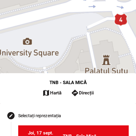
TNB - SALA MICĂ
map
directions
Hartă
Direcții
Selectați reprezentația
edit
Joi, 17 sept.