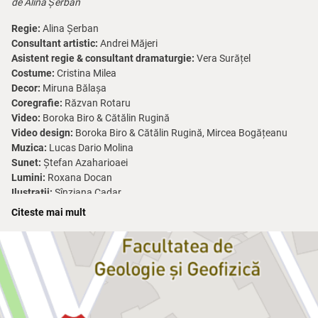
de Alina Șerban
Regie:
Alina Șerban
Consultant artistic:
Andrei Măjeri
Asistent regie & consultant dramaturgie:
Vera Surățel
Costume:
Cristina Milea
Decor:
Miruna Bălașa
Coregrafie:
Răzvan Rotaru
Video:
Boroka Biro & Cătălin Rugină
Video design:
Boroka Biro & Cătălin Rugină, Mircea Bogățeanu
Muzica:
Lucas Dario Molina
Sunet:
Ștefan Azaharioaei
Lumini:
Roxana Docan
Ilustrații:
Sînziana Cadar
Foto afiș:
Bogdan Dincă
Citeste mai mult
Data premierei:
21.01.2022
Durata:
1 h 20 min / Pauză: Nu
Producție realizată de Centrul de Creație și Cercetare „Ion Sava”
în cadrul programului 9G la TNB.
Un spectacol autobiografic, aflat la granița dintre viață și teatru,