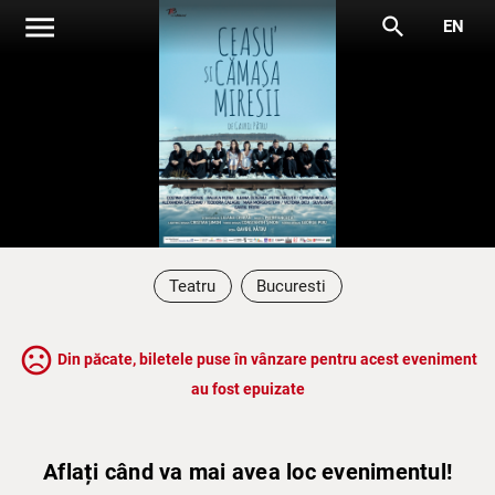
menu
search
EN
Teatru
Bucuresti
sentiment_very_dissatisfied
Din păcate, biletele puse în vânzare pentru acest eveniment
au fost epuizate
Aflați când va mai avea loc evenimentul!