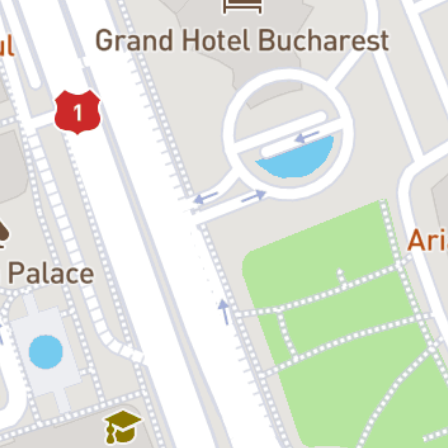
Ioana:
Maia Morgenstern
Victoria Dicu
Costică:
Silviu Biriş