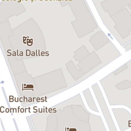
iveală drame apăsătoare și se dezvăluie lucruri nespuse până
atunci. Nimic nu este ceea ce pare, măștile cad pe rând, mai ales
când muții încep să... „vorbească”.
Vă invităm să vizionați un spectacol dinamic ca iureșul unei sârbe,
dar și elegiac ca o doină, păstrând aceeași autenticitate a
pitorescului limbaj oltenesc, care l-a impus pe Gavril Pătru ca
dramaturg de succes.
„Ceasu’ și cămașa miresii (Nunta)” funcționează ca un spectacol de
sine-stătător, deși vă recomandăm călduros să vizionați și prima
parte, „Moroi și Păpădii”.
Distribuția:
Mama:
Costina Cheyrouze
Natalia:
Raluca Petra
Mirela:
Ileana Olteanu
Mihai:
Petre Ancuța
Ciprian Nicula
Gheorghe:
Gavril Pătru
Licuța:
Alexandra Sălceanu
Teodora Calagiu