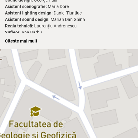
Sound design:
George Puiu
Asistent scenografie:
Maria Dore
Asistent lighting design:
Daniel Tiuntiuc
Asistent sound design:
Marian Dan Găină
Regia tehnică:
Laurențiu Andronescu
Sufleor:
Ana Barbu
Producător delegat:
Mădălina Ciupitu
Citeste mai mult
Durata:
90 min
După succesul cu „Moroi și păpădii” (care i-a adus Premiul de debut
al Uniunii Scriitorilor, filiala București), Gavril Pătru revine acum cu o
continuare a întâmplărilor din prima sa piesă, păstrând tripla
ipostază de autor, regizor și actor. În „Ceasu’ și cămașa miresii
(Nunta)”, aceleași personaje din satul oltenesc de azi, alături de
altele nou-introduse, continuă povestea într-un registru marcat de
același amestec de umor debordant și dramatism, care a cucerit
publicul în „Moroi și păpădii” și care conturează universul unei
familii tipice de olteni.
De data aceasta, fundalul pe care se petrece cavalcada de
întâmplări tragi-comice este o nuntă. Printre pregătiri vesele, cu
lăutari, cazane cu sarmale pe pirostrii și poloboace cu zaibăr, ies la