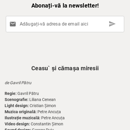
Abonați-vă la newsletter!
send
mail
Adăugați-vă adresa de email aici
Ceasu` și cămașa miresii
de Gavril Pătru
Regie:
Gavril Pătru
Scenografie:
Liliana Cenean
Light design:
Cristian Șimon
Muzica originală:
Petre Ancuța
Ilustrație muzicală:
Petre Ancuța
Video design:
Constantin Șimon