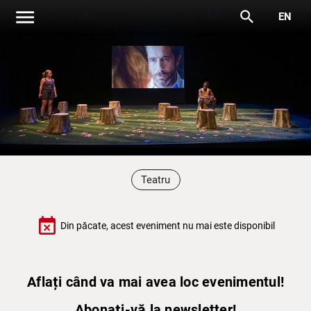
menu
search
EN
Teatru
event_busy
Din păcate, acest eveniment nu mai este disponibil
Aflați când va mai avea loc evenimentul!
Abonați-vă la newsletter!