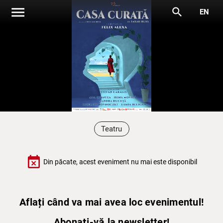
menu
search
EN
Teatru
event_busy
Din păcate, acest eveniment nu mai este disponibil
Aflați când va mai avea loc evenimentul!
Abonați-vă la newsletter!