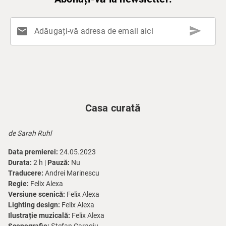
send
mail
Adăugați-vă adresa de email aici
Casa curată
de Sarah Ruhl
Data premierei:
24.05.2023
Durata:
2 h |
Pauză:
Nu
Traducere:
Andrei Marinescu
Regie:
Felix Alexa
Versiune scenică:
Felix Alexa
Lighting design:
Felix Alexa
Ilustrație muzicală:
Felix Alexa