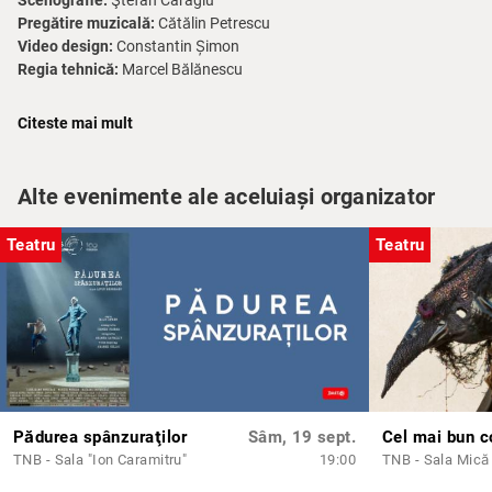
Scenografie:
Ştefan Caragiu
Pregătire muzicală:
Cătălin Petrescu
Video design:
Constantin Șimon
Regia tehnică:
Marcel Bălănescu
Distribuție:
Citeste mai mult
Lane:
Irina Movilă
Virginia:
Ana Ciontea
Alte evenimente ale aceluiași organizator
Charles:
Richard Bovnoczki
Matilde:
Sandra Ducuță
Ana:
Lamia Beligan
Teatru
Teatru
Despre spectacol
Sarah Ruhl este unul dintre dramaturgii americani contemporani cei
mai jucați în Statele Unite. A devenit cunoscută pentru vocea sa
originală, care îmbină limbajul poetic cu absurdul și suprarealismul,
abordând teme majore cu amuzament și tandrețe.
După premiera de la
Yale Repertory Theatre
în 2004,
Casa curată
Pădurea spânzuraţilor
Sâm, 19 sept.
Cel mai bun c
a fost montată în nenumărate teatre din America, fiind
TNB - Sala "Ion Caramitru"
19:00
TNB - Sala Mică
câștigătoare a
Premiului Susan Smith Blackburn
și finalistă la