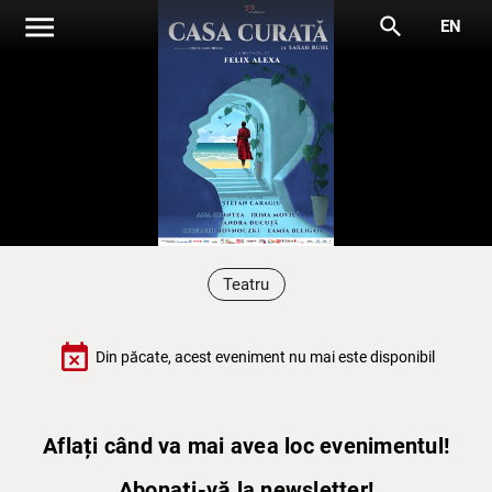
menu
search
EN
Teatru
event_busy
Din păcate, acest eveniment nu mai este disponibil
Aflați când va mai avea loc evenimentul!
Abonați-vă la newsletter!