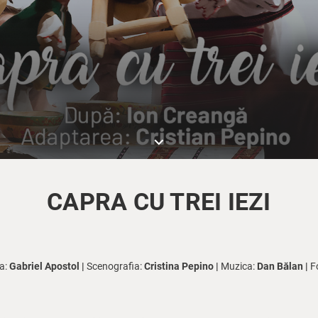
keyboard_arrow_down
CAPRA CU TREI IEZI
a:
Gabriel Apostol |
Scenografia:
Cristina Pepino |
Muzica:
Dan Bălan |
F