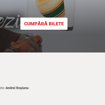
CUMPĂRĂ BILETE
oto:
Andrei Roșianu