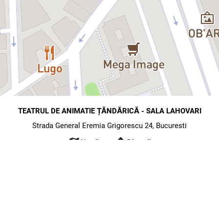
TEATRUL DE ANIMATIE ȚĂNDĂRICĂ - SALA LAHOVARI
Strada General Eremia Grigorescu 24, Bucuresti
map
directions
Hartă
Direcții
atrul de Animatie Țăndărică - Sala Lahovari
rada General Eremia Grigorescu 24, Bucuresti