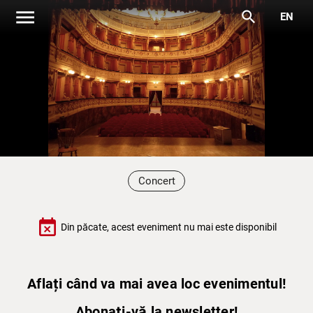
menu
search
EN
Concert
event_busy
Din păcate, acest eveniment nu mai este disponibil
Aflați când va mai avea loc evenimentul!
Abonați-vă la newsletter!