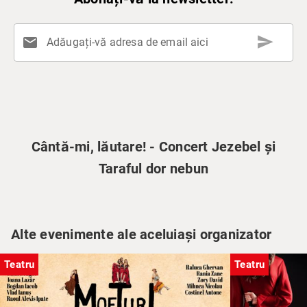
send
mail
Adăugați-vă adresa de email aici
Cântă-mi, lăutare! - Concert Jezebel și
Taraful dor nebun
Alte evenimente ale aceluiași organizator
Teatru
Teatru