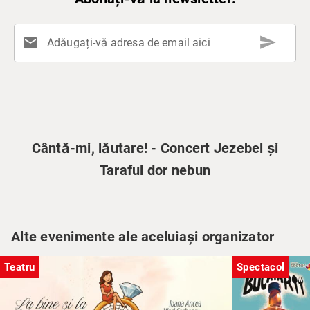
send
mail
Adăugați-vă adresa de email aici
Cântă-mi, lăutare! - Concert Jezebel și
Taraful dor nebun
Alte evenimente ale aceluiași organizator
Teatru
Spectacol