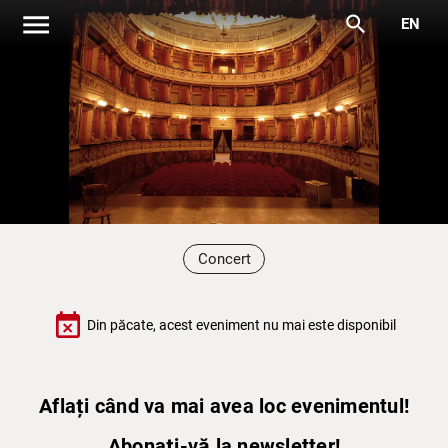
menu
search
EN
Concert
event_busy
Din păcate, acest eveniment nu mai este disponibil
Aflați când va mai avea loc evenimentul!
Abonați-vă la newsletter!