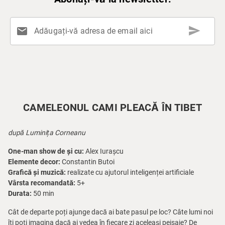
send
mail
Adăugați-vă adresa de email aici
CAMELEONUL CAMI PLEACĂ ÎN TIBET
după Luminița Corneanu
One-man show de și cu:
Alex Iurașcu
Elemente decor:
Constantin Butoi
Grafică și muzică:
realizate cu ajutorul inteligenței artificiale
Vârsta recomandată:
5+
Durata:
50 min
Cât de departe poți ajunge dacă ai bate pasul pe loc? Câte lumi noi
îți poți imagina dacă ai vedea în fiecare zi aceleași peisaje? De