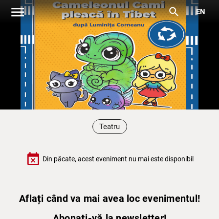
menu
search
EN
Teatru
event_busy
Din păcate, acest eveniment nu mai este disponibil
Aflați când va mai avea loc evenimentul!
Abonați-vă la newsletter!