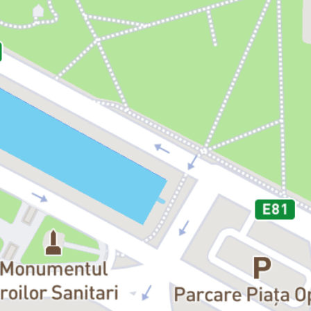
retrăiește propriile îndoieli și temeri din tinerețe.
Sharon cea ambițioasă o determină să-și
reevalueze standardele imposibile de perfecțiune.
Iar tenorul Tony îi readuce aminte cum a iubit
muzica mai presus de orice, înainte ca faima să
devină o povară.
Interpretarea extraordinar de complexă a Oanei
Pellea surprinde toate nuanțele personalității
Mariei Callas – riguroasă și exigentă în abordarea
artei, dar și romantică, vulnerabilă și profund
umană. Actrița reușește performanța de a o reînvia
pe divă fără a o imita, de a-i readuce pe scenă aura
legendară printr-o creație originală.
Publicul devine martorul unei autopsii emoționale,