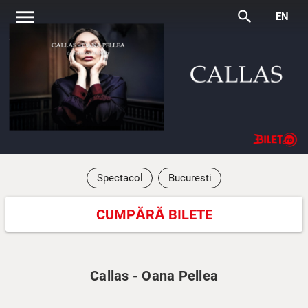
menu
search
EN
Spectacol
Bucuresti
CUMPĂRĂ BILETE
Callas - Oana Pellea