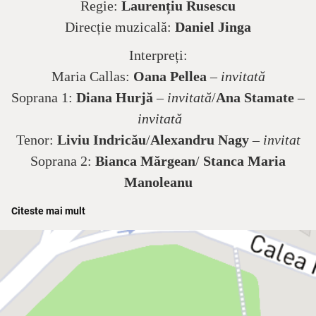
Regie:
Laurențiu Rusescu
Direcție muzicală:
Daniel Jinga
Interpreți:
Maria Callas:
Oana Pellea
–
invitată
Soprana 1:
Diana Hurjă
–
invitată
/
Ana Stamate
–
invitată
Tenor:
Liviu Indricău
/
Alexandru Nagy
–
invitat
Soprana 2:
Bianca Mărgean
/
Stanca Maria
Manoleanu
Pianistul:
Alexandru Burcă
–
invitat
Citeste mai mult
Mașinistul:
Alexandru Popa
–
invitat
Cea mai inedită premieră a stagiunii la Opera
Națională București “Callas”, o producție originală
la intersecția dintre teatru și operă, ce explorează