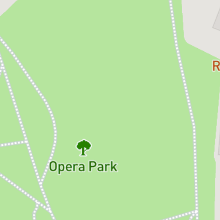
multiplele fațete ale personalității sopranei Maria
Callas. Piesa lui Terrence McNally urmărește un
masterclass susținut de divă la Juilliard School of
Music din New York, în ultimii ani din viață.
Formatul cursului devine pretextul unei
descoperiri surprinzătoare. În timp ce le oferă
indicații tehnice tinerilor aspiranți la o carieră în
belcanto, Maria Callas se destăinuie și
autoanalizează. O face cu sinceritate dureroasă,
explorând relația ambiguă cu celebritatea, cu
așteptările nesfârșite ale publicului, cu
compromisurile pe care le-a făcut de-a lungul
carierei fulminante.
Fiecare student îi prilejuiește altă introspectie.
Prin ochii naivei Sophie, Maria Callas își